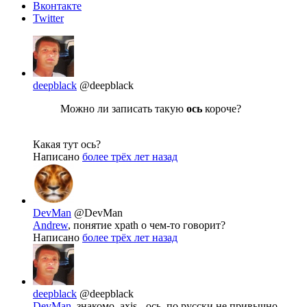
Вконтакте
Twitter
deepblack
@deepblack
Можно ли записать такую
ось
короче?
Какая тут ось?
Написано
более трёх лет назад
DevMan
@DevMan
Andrew
, понятие xpath о чем-то говорит?
Написано
более трёх лет назад
deepblack
@deepblack
DevMan
, знакомо, axis - ось, по русски не привычно.