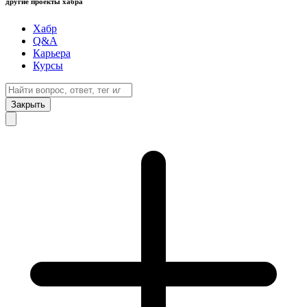
другие проекты хабра
Хабр
Q&A
Карьера
Курсы
Закрыть