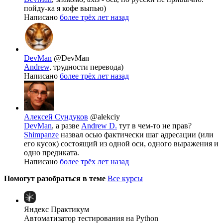
пойду-ка я кофе выпью)
Написано
более трёх лет назад
DevMan
@DevMan
Andrew
, трудности перевода)
Написано
более трёх лет назад
Алексей Сундуков
@alekciy
DevMan
, а разве
Andrew D.
тут в чем-то не прав?
Shimpanze
назвал осью фактически шаг адресации (или
его кусок) состоящий из одной оси, одного выражения и
одно предиката.
Написано
более трёх лет назад
Помогут разобраться в теме
Все курсы
Яндекс Практикум
Автоматизатор тестирования на Python