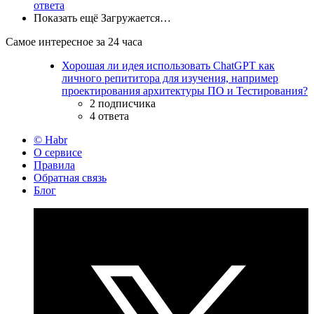
ответа
Показать ещё
Загружается…
Самое интересное за 24 часа
Хорошая ли идея использовать ChatGPT как
личного репититора для изучения, например
проектирования архитектуры ПО и Тестирования?
2 подписчика
4 ответа
© Habr
О сервисе
Правила
Обратная связь
Блог