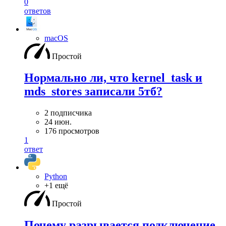
0
ответов
macOS
Простой
Нормально ли, что kernel_task и
mds_stores записали 5тб?
2 подписчика
24 июн.
176 просмотров
1
ответ
Python
+1 ещё
Простой
Почему разрывается подключение