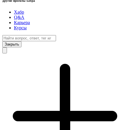
другие проекты хабра
Хабр
Q&A
Карьера
Курсы
Закрыть