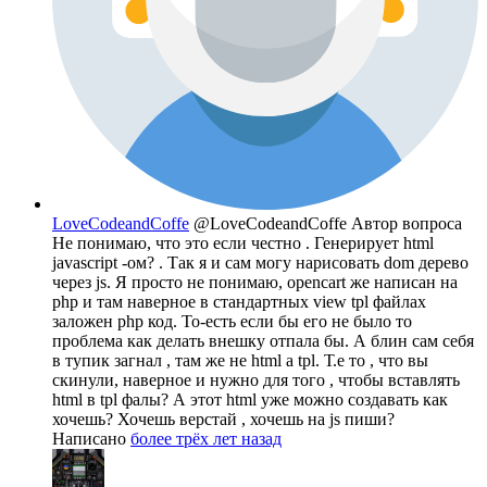
LoveCodeandCoffe
@LoveCodeandCoffe
Автор вопроса
Не понимаю, что это если честно . Генерирует html
javascript -oм? . Так я и сам могу нарисовать dom дерево
через js. Я просто не понимаю, opencart же написан на
php и там наверное в стандартных view tpl файлах
заложен php код. То-есть если бы его не было то
проблема как делать внешку отпала бы. А блин сам себя
в тупик загнал , там же не html a tpl. Т.е то , что вы
скинули, наверное и нужно для того , чтобы вставлять
html в tpl фалы? А этот html уже можно создавать как
хочешь? Хочешь верстай , хочешь на js пиши?
Написано
более трёх лет назад