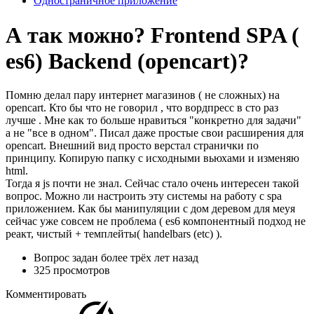
Одностраничное приложение
А так можно? Frontend SPA (
es6) Backend (opencart)?
Помню делал пару интернет магазинов ( не сложных) на
opencart. Кто бы что не говорил , что вордпресс в сто раз
лучше . Мне как то больше нравиться "конкретно для задачи"
а не "все в одном". Писал даже простые свои расширения для
opencart. Внешний вид просто верстал странички по
принципу. Копирую папку с исходными вьюхами и изменяю
html.
Тогда я js почти не знал. Сейчас стало очень интересен такой
вопрос. Можно ли настроить эту системы на работу с spa
приложением. Как бы манипуляции с дом деревом для меyя
сейчас уже совсем не проблема ( es6 компонентный подход не
реакт, чистый + темплейты( handelbars (etc) ).
Вопрос задан
более трёх лет назад
325 просмотров
Комментировать