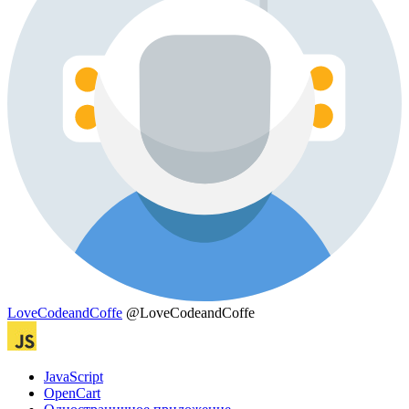
LoveCodeandCoffe
@LoveCodeandCoffe
JavaScript
OpenCart