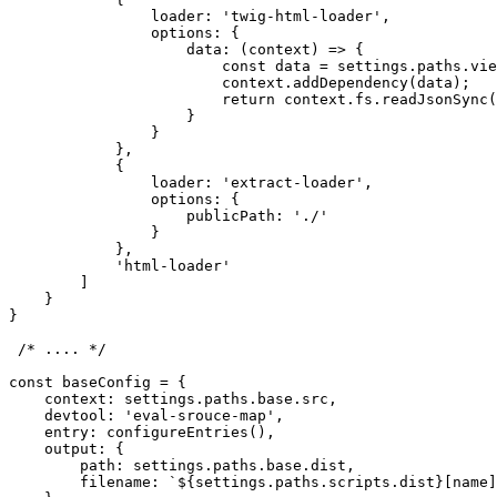
                loader: 'twig-html-loader',

                options: {

                    data: (context) => {

                        const data = settings.paths.vie
                        context.addDependency(data);

                        return context.fs.readJsonSync(
                    }

                }

            },

            {

                loader: 'extract-loader',

                options: {

                    publicPath: './'

                }

            },

            'html-loader'

        ]

    }

}

 /* .... */

const baseConfig = {

    context: settings.paths.base.src,

    devtool: 'eval-srouce-map',

    entry: configureEntries(),

    output: {

        path: settings.paths.base.dist,

        filename: `${settings.paths.scripts.dist}[name]