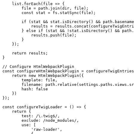
    list.forEach(file => {

        file = path.join(dir, file);

        const stat = fs.statSync(file);

        if (stat && stat.isDirectory() && path.basename
            results = results.concat(configureTwigEntri
        } else if (stat && !stat.isDirectory() && path.
            results.push(file);

        }

    });

    return results;

}

// Configure HtmlWebpackPlugin

const configureHtmlWebpackPlugin = configureTwigEntries
    return new HtmlWebpackPlugin({

        template: file,

        filename: path.relative(settings.paths.views.sr
        hash: false

    })

});

const configureTwigLoader = () => {

    return {

        test: /\.twig$/,

        exclude: /node_modules/,

        use: [

            'raw-loader',

            {
