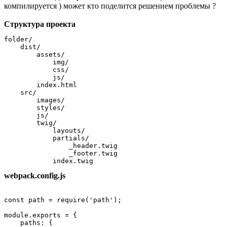
компилируется ) может кто поделится решением проблемы ?
Структура проекта
folder/

    dist/

        assets/

            img/

            css/

            js/

        index.html

    src/

        images/

        styles/

        js/

        twig/

            layouts/

            partials/

                _header.twig

                _footer.twig

            index.twig
webpack.config.js
const path = require('path');

module.exports = {

    paths: {
