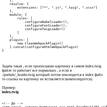
    },

    resolve: {

        extensions: ["*", ".js", ".twig", ".scss"]

    },

    module: {

        rules: [

            configureBabelLoader(),

            configureFontLoader(),

            configureTwigLoader()

        ]

    },

    plugins: [

        new CleanWebpackPlugin()

    ].concat(configureHtmlWebpackPlugin)

}
Задача такая , если прописываю картинку в самом index.twig
файле то работает все нормально , а если в
./partials/_header.twig который потом инклюдится в index файл
то ссылка на картинку не вставляется (компилируется).
Пример:
index.twig
<!-- До -->

<img src="../images/temp/user_ava.png" height="120" wid