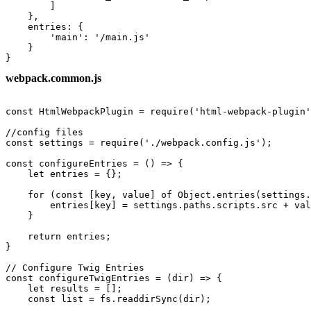
        ]

    },

    entries: {

        'main': '/main.js'

    }

}
webpack.common.js
const HtmlWebpackPlugin = require('html-webpack-plugin'
//config files

const settings = require('./webpack.config.js');

const configureEntries = () => {

    let entries = {};

    for (const [key, value] of Object.entries(settings.
        entries[key] = settings.paths.scripts.src + val
    }

    return entries;

}

// Configure Twig Entries

const configureTwigEntries = (dir) => {

    let results = [];

    const list = fs.readdirSync(dir);
