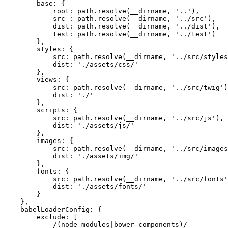
        base: {

            root: path.resolve(__dirname, '..'),

            src : path.resolve(__dirname, '../src'),

            dist: path.resolve(__dirname, '../dist'),

            test: path.resolve(__dirname, '../test')

        },

        styles: {

            src: path.resolve(__dirname, '../src/styles
            dist: './assets/css/'

        },

        views: {

            src: path.resolve(__dirname, '../src/twig')
            dist: './'

        },

        scripts: {

            src: path.resolve(__dirname, '../src/js'),

            dist: './assets/js/'

        },

        images: {

            src: path.resolve(__dirname, '../src/images
            dist: './assets/img/'

        },

        fonts: {

            src: path.resolve(__dirname, '../src/fonts'
            dist: './assets/fonts/'

        }

    },

    babelLoaderConfig: {

        exclude: [

            /(node_modules|bower_components)/
