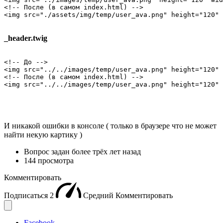
<!-- После (в самом index.html) -->

<img src="./assets/img/temp/user_ava.png" height="120" 
_header.twig
<!-- До -->

<img src="../../images/temp/user_ava.png" height="120" 
<!-- После (в самом index.html) -->

<img src="../../images/temp/user_ava.png" height="120" 
И никакой ошибки в консоле ( только в браузере что не может
найти некую картику )
Вопрос задан
более трёх лет назад
144 просмотра
Комментировать
Подписаться
2
Средний
Комментировать
Facebook