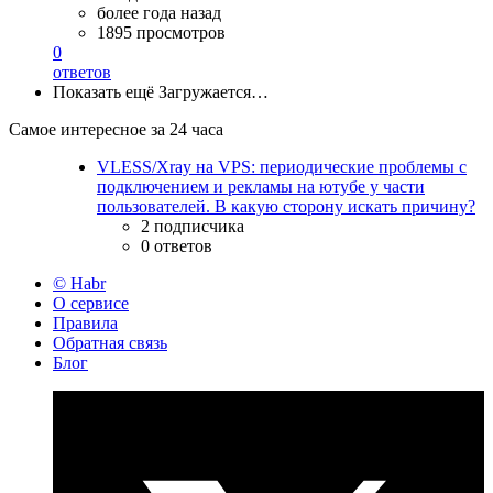
более года назад
1895 просмотров
0
ответов
Показать ещё
Загружается…
Самое интересное за 24 часа
VLESS/Xray на VPS: периодические проблемы с
подключением и рекламы на ютубе у части
пользователей. В какую сторону искать причину?
2 подписчика
0 ответов
© Habr
О сервисе
Правила
Обратная связь
Блог