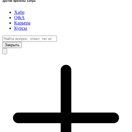
другие проекты хабра
Хабр
Q&A
Карьера
Курсы
Закрыть