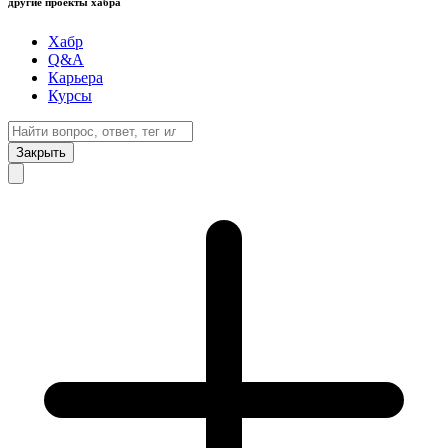
другие проекты хабра
Хабр
Q&A
Карьера
Курсы
Закрыть