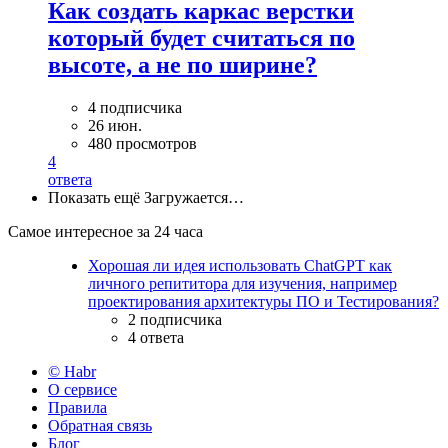
Как создать каркас верстки
который будет считаться по
высоте, а не по ширине?
4 подписчика
26 июн.
480 просмотров
4
ответа
Показать ещё
Загружается…
Самое интересное за 24 часа
Хорошая ли идея использовать ChatGPT как
личного репититора для изучения, например
проектирования архитектуры ПО и Тестирования?
2 подписчика
4 ответа
© Habr
О сервисе
Правила
Обратная связь
Блог