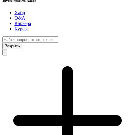
другие проекты хабра
Хабр
Q&A
Карьера
Курсы
Закрыть