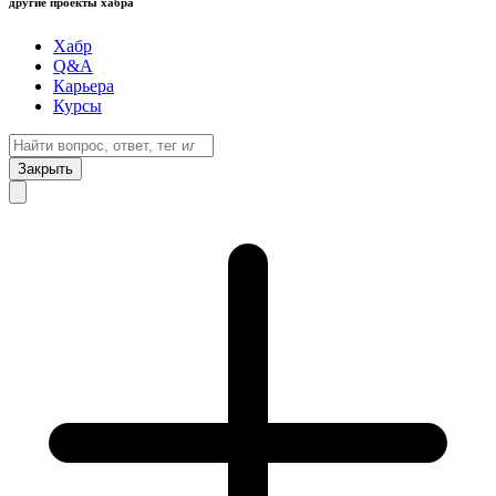
другие проекты хабра
Хабр
Q&A
Карьера
Курсы
Закрыть