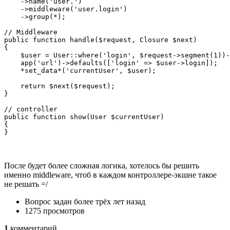
    ->name('user.')

    ->middleware('user.login')

    ->group(*);

// Middleware

public function handle($request, Closure $next) 

{

    $user = User::where('login', $request->segment(1))-
    app('url')->defaults(['login' => $user->login]);

    *set_data*('currentUser', $user);

    return $next($request);

}

// controller

public function show(User $currentUser)

{

}
После будет более сложная логика, хотелось бы решить
именно middleware, чтоб в каждом контроллере-экшне такое
не решать =/
Вопрос задан
более трёх лет назад
1275 просмотров
1
комментарий