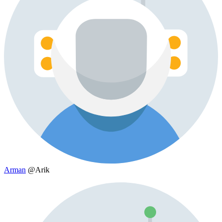
Arman
@Arik