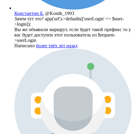
Константин Б.
@Kostik_1993
Зачем тут это? app('url')->defaults(['userLogin' => $user-
>login]);
Вы же объявили маршрут, если будет такой префикс то у
вас будет доступен этот пользователь из $request-
>userLogin
Написано
более трёх лет назад