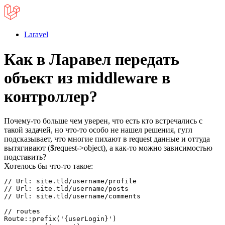
Laravel
Как в Ларавел передать
объект из middleware в
контроллер?
Почему-то больше чем уверен, что есть кто встречались с
такой задачей, но что-то особо не нашел решения, гугл
подсказывает, что многие пихают в request данные и оттуда
вытягивают ($request->object), а как-то можно зависимостью
подставить?
Хотелось бы что-то такое:
// Url: site.tld/username/profile

// Url: site.tld/username/posts

// Url: site.tld/username/comments

// routes

Route::prefix('{userLogin}')
