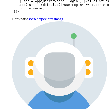
    $user = App\User::where('login', $value)->firs
    app('url')->defaults(['userLogin' => $user->lo
    return $user;

 });
Написано
более трёх лет назад