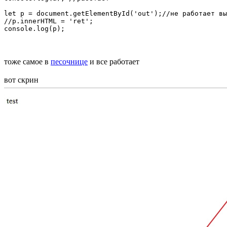
let p = document.getElementById('out');//не работает вы
//p.innerHTML = 'ret';

console.log(p);
тоже самое в
песочнице
и все работает
вот скрин