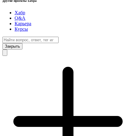
другие проекты хабра
Хабр
Q&A
Карьера
Курсы
Закрыть