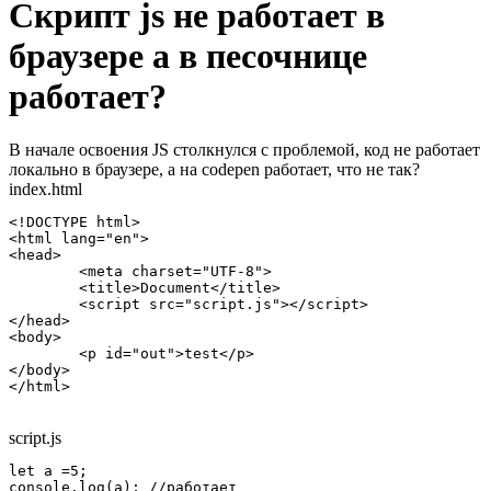
Скрипт js не работает в
браузере а в песочнице
работает?
В начале освоения JS столкнулся с проблемой, код не работает
локально в браузере, а на codepen работает, что не так?
index.html
<!DOCTYPE html>

<html lang="en">

<head>

	<meta charset="UTF-8">

	<title>Document</title>

	<script src="script.js"></script>

</head>

<body>

	<p id="out">test</p>

</body>

</html>
script.js
let a =5;

console.log(a); //работает
