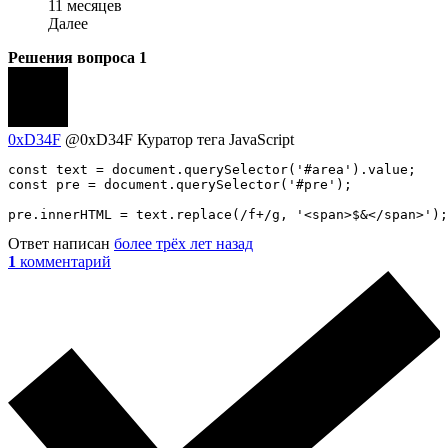
11 месяцев
Далее
Решения вопроса
1
0xD34F
@0xD34F
Куратор тега JavaScript
const text = document.querySelector('#area').value;

const pre = document.querySelector('#pre');

pre.innerHTML = text.replace(/f+/g, '<span>$&</span>');
Ответ написан
более трёх лет назад
1
комментарий