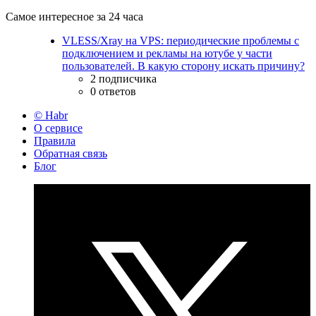
Самое интересное за 24 часа
VLESS/Xray на VPS: периодические проблемы с
подключением и рекламы на ютубе у части
пользователей. В какую сторону искать причину?
2 подписчика
0 ответов
© Habr
О сервисе
Правила
Обратная связь
Блог