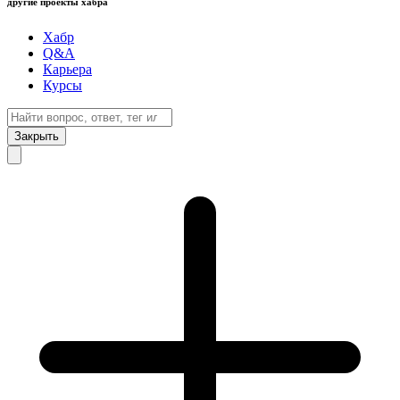
другие проекты хабра
Хабр
Q&A
Карьера
Курсы
Закрыть