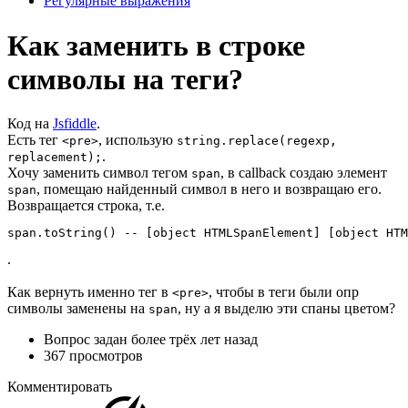
Регулярные выражения
Как заменить в строке
символы на теги?
Код на
Jsfiddle
.
Есть тег
, использую
<pre>
string.replace(regexp,
.
replacement);
Хочу заменить символ тегом
, в callback создаю элемент
span
, помещаю найденный символ в него и возвращаю его.
span
Возвращается строка, т.е.
span.toString() -- [object HTMLSpanElement] [object HTM
.
Как вернуть именно тег в
, чтобы в теги были опр
<pre>
символы заменены на
, ну а я выделю эти спаны цветом?
span
Вопрос задан
более трёх лет назад
367 просмотров
Комментировать