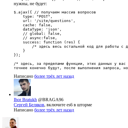
нужны, не будет:
$.ajax({ // получаем массив вопросов

    type: "POST",

    url: '/site/questions',

    cache: false,

    dataType: 'json',

    // global: false,

    // async:false,

    success: function (res) {

        /* здесь весь остальной код для работы с д
    }

});

/* здесь, за пределами функции, этих данных у вас 
точнее конечно будут, после выполнения запроса, но
Написано
более трёх лет назад
Ihor Bratukh
@BRAGA96
Сергей Беляков
, включите es6 в шторме
Написано
более трёх лет назад