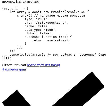
промис. Например так:
(async () => {

    let array = await new Promise(resolve => {

        $.ajax({ // получаем массив вопросов

            type: "POST",

            url: '/site/questions',

            cache: false,

            dataType: 'json',

            global: false,

            success: function (res) {

                return resolve(res);

            }

        });

    });

    console.log(array); /* вот сейчас в переменной буде
})();
Ответ написан
более трёх лет назад
4
комментария