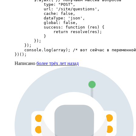
            type: "POST",

            url: '/site/questions',

            cache: false,

            dataType: 'json',

            global: false,

            success: function (res) {

                return resolve(res);

            }

        });

    });

    console.log(array); /* вот сейчас в переменной
})();
Написано
более трёх лет назад