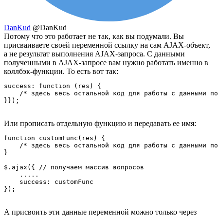
DanKud
@DanKud
Потому что это работает не так, как вы подумали. Вы
присваиваете своей переменной ссылку на сам AJAX-объект,
а не результат выполнения AJAX-запроса. С данными
полученными в AJAX-запросе вам нужно работать именно в
коллбэк-функции. То есть вот так:
success: function (res) {

    /* здесь весь остальной код для работы с данными по
}});
Или прописать отдельную функцию и передавать ее имя:
function customFunc(res) {

    /* здесь весь остальной код для работы с данными по
}

$.ajax({ // получаем массив вопросов

    .....

    success: customFunc

});
А присвоить эти данные переменной можно только через