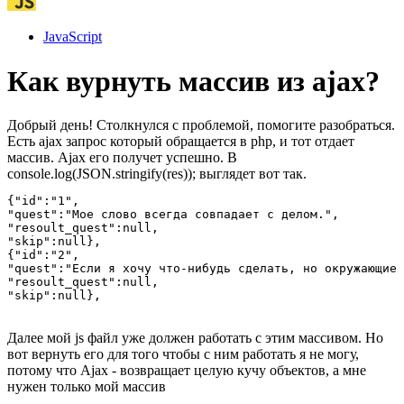
JavaScript
Как вурнуть массив из ajax?
Добрый день! Столкнулся с проблемой, помогите разобраться.
Есть ajax запрос который обращается в php, и тот отдает
массив. Ajax его получет успешно. В
console.log(JSON.stringify(res)); выглядет вот так.
{"id":"1",

"quest":"Мое слово всегда совпадает с делом.",

"resoult_quest":null,

"skip":null},

{"id":"2",

"quest":"Если я хочу что-нибудь сделать, но окружающие 
"resoult_quest":null,

"skip":null},
Далее мой js файл уже должен работать с этим массивом. Но
вот вернуть его для того чтобы с ним работать я не могу,
потому что Ajax - возвращает целую кучу объектов, а мне
нужен только мой массив