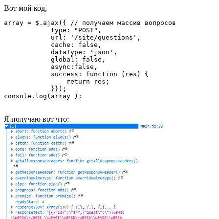
Вот мой код,
array = $.ajax({ // получаем массив вопросов

            type: "POST",

            url: '/site/questions',

            cache: false,

            dataType: 'json',

            global: false,

            async:false,

            success: function (res) {

                return res;

            }});

console.log(array );
Я получаю вот что: