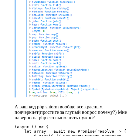
А ваш код php shtorm вообще все красным
подчеркиет(простите за глупый вопрос почему?) Мне
наверно на php его выполнять нужно?
(async () => {

    let array = await new Promise(resolve => {

        $.ajax({ // получаем массив вопросов
