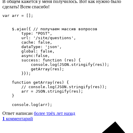
В общем кажется у меня получилось. Вот как нужно было
сделать! Всем спасибо!
var arr = [];

    $.ajax({ // получаем массив вопросов

        type: "POST",

        url: '/site/questions',

        cache: false,

        dataType: 'json',

        global: false,

        async:false,

        success: function (res) {

            console.log(JSON.stringify(res));

            getArray(res);

        }});

    function getArray(res) {

        // console.log(JSON.stringify(res));

        arr = JSON.stringify(res);

    }

    console.log(arr);
Ответ написан
более трёх лет назад
1
комментарий