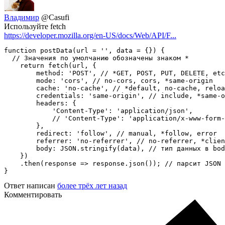
Владимир
@Casufi
Используйте fetch
https://developer.mozilla.org/en-US/docs/Web/API/F...
function postData(url = '', data = {}) {

  // Значения по умолчанию обозначены знаком *

    return fetch(url, {

        method: 'POST', // *GET, POST, PUT, DELETE, etc
        mode: 'cors', // no-cors, cors, *same-origin

        cache: 'no-cache', // *default, no-cache, reloa
        credentials: 'same-origin', // include, *same-o
        headers: {

            'Content-Type': 'application/json',

            // 'Content-Type': 'application/x-www-form-
        },

        redirect: 'follow', // manual, *follow, error

        referrer: 'no-referrer', // no-referrer, *clien
        body: JSON.stringify(data), // тип данных в bod
    })

    .then(response => response.json()); // парсит JSON 
}
Ответ написан
более трёх лет назад
Комментировать