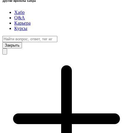
другие проекты хабра
Хабр
Q&A
Карьера
Курсы
Закрыть