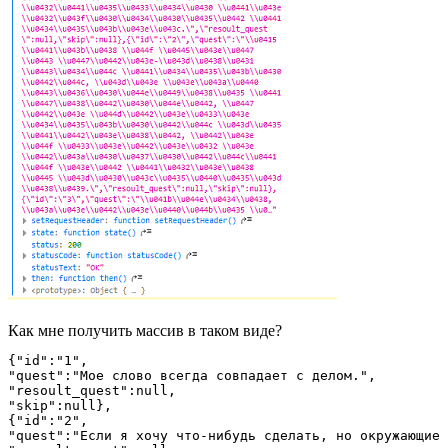
Как мне получить массив в таком виде?
{"id":"1",

"quest":"Мое слово всегда совпадает с делом.",

"resoult_quest":null,

"skip":null},

{"id":"2",

"quest":"Если я хочу что-нибудь сделать, но окружающие 