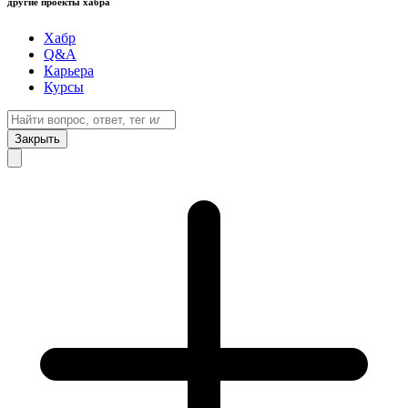
другие проекты хабра
Хабр
Q&A
Карьера
Курсы
Закрыть