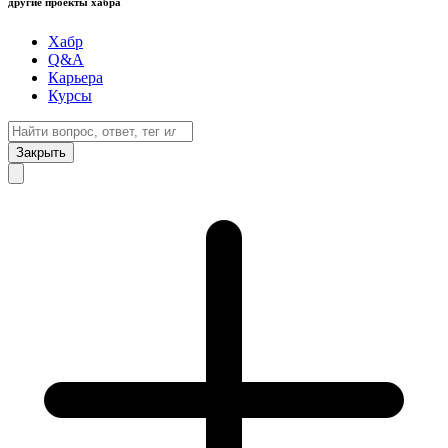
другие проекты хабра
Хабр
Q&A
Карьера
Курсы
Закрыть