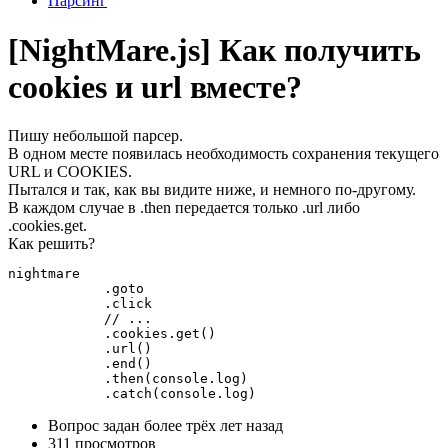
Парсинг
[NightMare.js] Как получить
cookies и url вместе?
Пишу небольшой парсер.
В одном месте появилась необходимость сохранения текущего
URL и COOKIES.
Пытался и так, как вы видите ниже, и немного по-другому.
В каждом случае в .then передается только .url либо
.cookies.get.
Как решить?
nightmare

            .goto

            .click

            // ... 

            .cookies.get()

            .url()

            .end()

            .then(console.log)

            .catch(console.log)
Вопрос задан
более трёх лет назад
311 просмотров