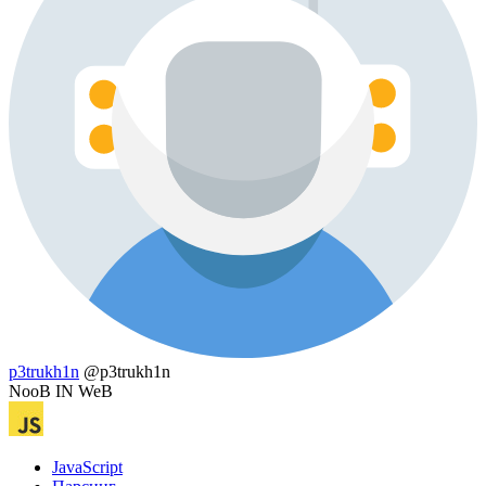
p3trukh1n
@p3trukh1n
NooB IN WeB
JavaScript