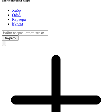
другие проекты хабра
Хабр
Q&A
Карьера
Курсы
Закрыть