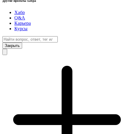
другие проекты хабра
Хабр
Q&A
Карьера
Курсы
Закрыть