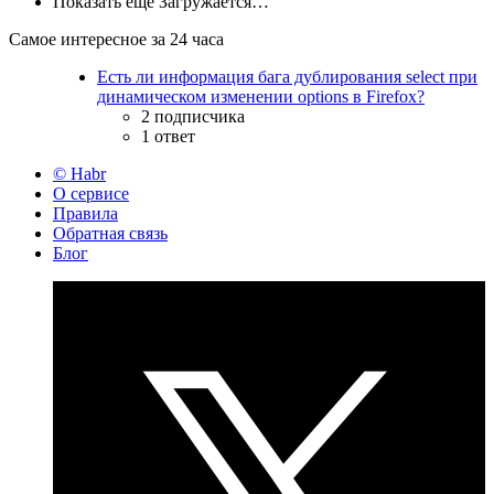
Показать ещё
Загружается…
Самое интересное за 24 часа
Есть ли информация бага дублирования select при
динамическом изменении options в Firefox?
2 подписчика
1 ответ
© Habr
О сервисе
Правила
Обратная связь
Блог