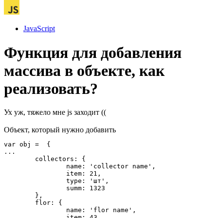
JavaScript
Функция для добавления
массива в объекте, как
реализовать?
Ух уж, тяжело мне js заходит ((
Объект, который нужно добавить
var obj =  {

...

	collectors: {

		name: 'collector name',

		item: 21,

		type: 'шт',

		summ: 1323

	},

	flor: {

		name: 'flor name',

		item: 43,
