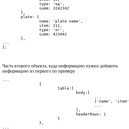
		type: 'ед',

		summ: 3242342

	},

	plate: {

		name: 'plate name',

		item: 211,

		type: 'кг',

		summ: 423442

	},

...

};
Часть второго объекта, куда информацию нужно добавить
информацию из первого по примеру
...

		{

			table:{

				body:[

					...

					['name', 'item', 'type', 'summ'],

					...

				],

				headerRows: 1

			}

		},

...