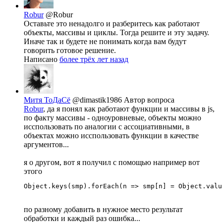
Robur
@Robur
Оставьте это ненадолго и разберитесь как работают
объекты, массивы и циклы. Тогда решите и эту задачу.
Иначе так и будете не понимать когда вам будут
говорить готовое решение.
Написано
более трёх лет назад
Митя ТоДаСё
@dimastik1986
Автор вопроса
Robur
, да я понял как работают функции и массивы в js,
по факту массивы - одноуровневые, объекты можно
исспользовать по аналогии с ассоциативными, в
объектах можно исспользовать функции в качестве
аргументов...
я о другом, вот я получил с помощью например вот
этого
Object.keys(smp).forEach(n => smp[n] = Object.valu
по разному добавить в нужное место результат
обработки и каждый раз ошибка...