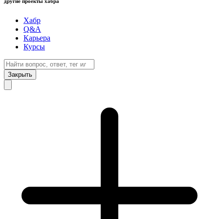
другие проекты хабра
Хабр
Q&A
Карьера
Курсы
Закрыть