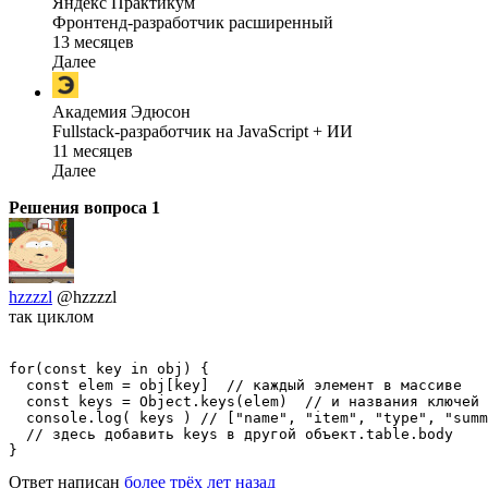
Яндекс Практикум
Фронтенд-разработчик расширенный
13 месяцев
Далее
Академия Эдюсон
Fullstack-разработчик на JavaScript + ИИ
11 месяцев
Далее
Решения вопроса
1
hzzzzl
@hzzzzl
так циклом
for(const key in obj) {

  const elem = obj[key]  // каждый элемент в массиве

  const keys = Object.keys(elem)  // и названия ключей 
  console.log( keys ) // ["name", "item", "type", "summ
  // здесь добавить keys в другой объект.table.body

}
Ответ написан
более трёх лет назад