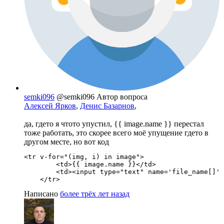
semki096
@semki096
Автор вопроса
Алексей Ярков
,
Денис Базарнов
,
да, гдето я чтото упустил, {{ image.name }} перестал
тоже работать, это скорее всего моё упущение гдето в
другом месте, но вот код
<tr v-for="(img, i) in image">

        <td>{{ image.name }}</td>                 
        <td><input type="text" name='file_name[]' 
    </tr>
Написано
более трёх лет назад