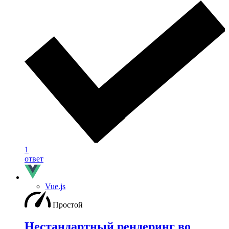
1
ответ
Vue.js
Простой
Нестандартный рендеринг во