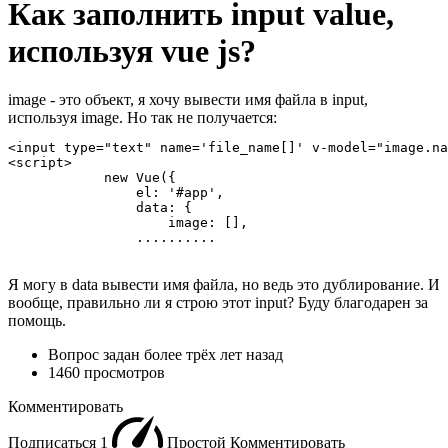
Как заполнить input value,
используя vue js?
image - это объект, я хочу вывести имя файла в input,
используя image. Но так не получается:
<input type="text" name='file_name[]' v-model="image.na
<script>

            new Vue({

                el: '#app',

                data: {

                    image: [],

                ..........
Я могу в data вывести имя файла, но ведь это дублирование. И
вообще, правильно ли я строю этот input? Буду благодарен за
помощь.
Вопрос задан
более трёх лет назад
1460 просмотров
Комментировать
Подписаться
1
Простой
Комментировать