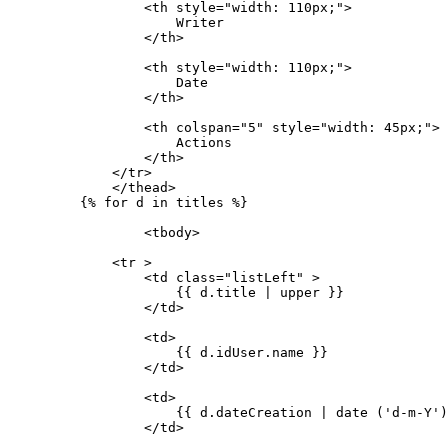
            <th style="width: 110px;">

                Writer

            </th>

            <th style="width: 110px;">

                Date 

            </th>

            <th colspan="5" style="width: 45px;">

                Actions

            </th>

        </tr>

        </thead>

    {% for d in titles %}

            <tbody>

        <tr >

            <td class="listLeft" >

                {{ d.title | upper }}

            </td>

            <td>

                {{ d.idUser.name }}

            </td>

            <td>

                {{ d.dateCreation | date ('d-m-Y')
            </td>
