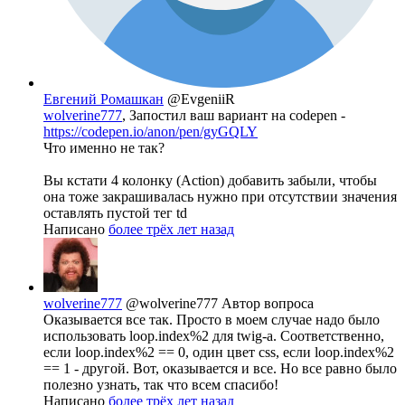
Евгений Ромашкан
@EvgeniiR
wolverine777
, Запостил ваш вариант на codepen -
https://codepen.io/anon/pen/gyGQLY
Что именно не так?
Вы кстати 4 колонку (Action) добавить забыли, чтобы
она тоже закрашивалась нужно при отсутствии значения
оставлять пустой тег td
Написано
более трёх лет назад
wolverine777
@wolverine777
Автор вопроса
Оказывается все так. Просто в моем случае надо было
использовать loop.index%2 для twig-a. Соответственно,
если loop.index%2 == 0, один цвет css, если loop.index%2
== 1 - другой. Вот, оказывается и все. Но все равно было
полезно узнать, так что всем спасибо!
Написано
более трёх лет назад