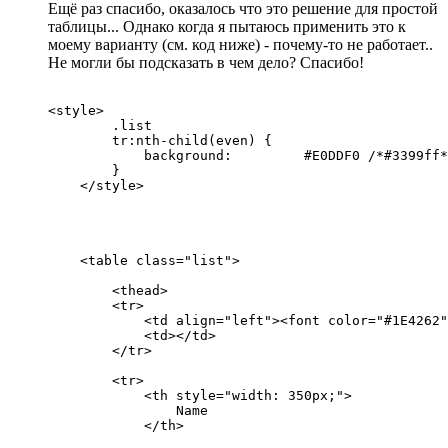
Ещё раз спасибо, оказалось что это решение для простой
таблицы... Однако когда я пытаюсь применить это к
моему варианту (см. код ниже) - почему-то не работает..
Не могли бы подсказать в чем дело? Спасибо!
<style>

        .list

        tr:nth-child(even) {

            background: 	#E0DDF0 /*#3399ff*/;

        }

    </style>

    <table class="list">

        <thead>

        <tr>

            <td align="left"><font color="#1E4262"
            <td></td>

        </tr>

        <tr>

            <th style="width: 350px;">

                Name

            </th>
