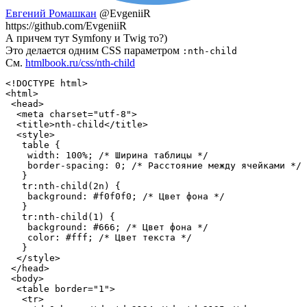
Евгений Ромашкан
@EvgeniiR
https://github.com/EvgeniiR
А причем тут Symfony и Twig то?)
Это делается одним CSS параметром
:nth-child
См.
htmlbook.ru/css/nth-child
<!DOCTYPE html>

<html>

 <head>

  <meta charset="utf-8">

  <title>nth-child</title>

  <style>

   table { 

    width: 100%; /* Ширина таблицы */

    border-spacing: 0; /* Расстояние между ячейками */

   }

   tr:nth-child(2n) {

    background: #f0f0f0; /* Цвет фона */

   } 

   tr:nth-child(1) {

    background: #666; /* Цвет фона */

    color: #fff; /* Цвет текста */

   } 

  </style>

 </head>

 <body>

  <table border="1">

   <tr> 
