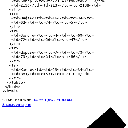
    <td>&nbsp;</td><td>2134</td><td>2135</td>

    <td>2136</td><td>2137</td><td>2138</td>

   </tr>

   <tr> 

    <td>Нефть</td><td>16</td><td>34</td>

    <td>62</td><td>74</td><td>57</td>

   </tr>

   <tr>

    <td>Золото</td><td>4</td><td>69</td>

    <td>72</td><td>56</td><td>47</td>

   </tr>

   <tr>

    <td>Дерево</td><td>7</td><td>73</td>

    <td>79</td><td>34</td><td>86</td>

   </tr>

   <tr>

    <td>Камни</td><td>23</td><td>34</td>

    <td>88</td><td>53</td><td>103</td>

   </tr>

  </table> 

 </body>

</html>
Ответ написан
более трёх лет назад
3
комментария