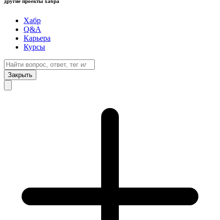
другие проекты хабра
Хабр
Q&A
Карьера
Курсы
Закрыть