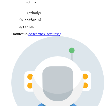
        </tr>

        </tbody>

    {% endfor %}

    </table>
Написано
более трёх лет назад