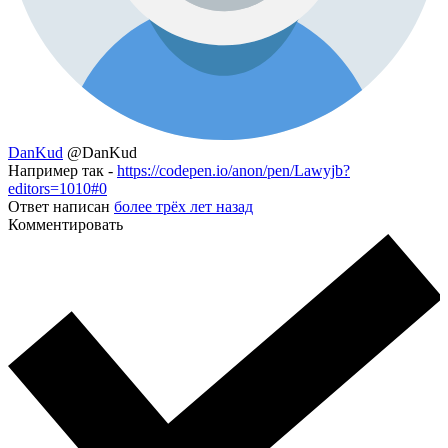
DanKud
@DanKud
Например так -
https://codepen.io/anon/pen/Lawyjb?
editors=1010#0
Ответ написан
более трёх лет назад
Комментировать