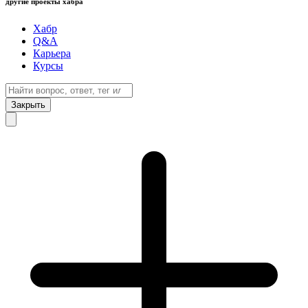
другие проекты хабра
Хабр
Q&A
Карьера
Курсы
Закрыть