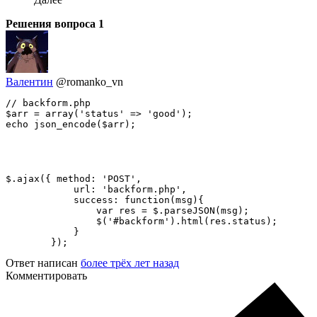
Решения вопроса
1
Валентин
@romanko_vn
// backform.php

$arr = array('status' => 'good');

echo json_encode($arr);
$.ajax({ method: 'POST',

            url: 'backform.php',

            success: function(msg){ 

                var res = $.parseJSON(msg);

                $('#backform').html(res.status);

            }

        });
Ответ написан
более трёх лет назад
Комментировать