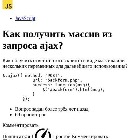
JavaScript
Как получить массив из
запроса ajax?
Как получить ответ от этого скрипта в виде массива или
нескольких переменных для дальнейшего использования?
$.ajax({ method: 'POST',

            url: 'backform.php',

            success: function(msg){ 

                $('#backform').html(msg);

            }

        });
Вопрос задан
более трёх лет назад
69 просмотров
Комментировать
Подписаться
1
Простой
Комментировать