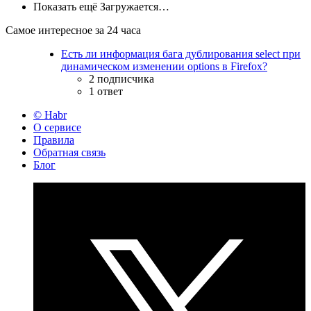
Показать ещё
Загружается…
Самое интересное за 24 часа
Есть ли информация бага дублирования select при
динамическом изменении options в Firefox?
2 подписчика
1 ответ
© Habr
О сервисе
Правила
Обратная связь
Блог