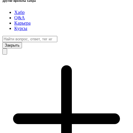
другие проекты хабра
Хабр
Q&A
Карьера
Курсы
Закрыть