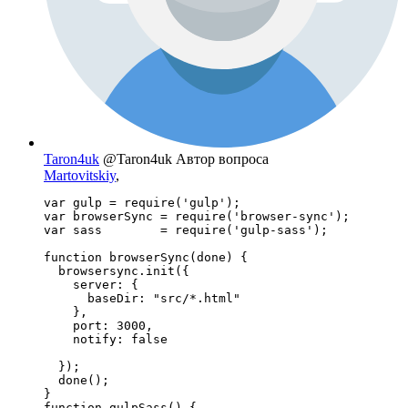
Taron4uk
@Taron4uk
Автор вопроса
Martovitskiy
,
var gulp = require('gulp');

var browserSync = require('browser-sync');

var sass        = require('gulp-sass');

function browserSync(done) {

  browsersync.init({

    server: {

      baseDir: "src/*.html"

    },

    port: 3000,

    notify: false 

  });

  done();

}

function gulpSass() {
