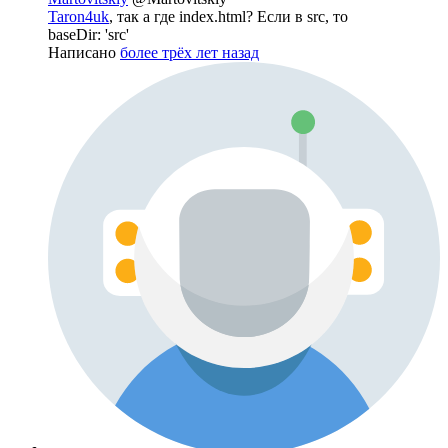
Taron4uk
, так а где index.html? Если в src, то
baseDir: 'src'
Написано
более трёх лет назад