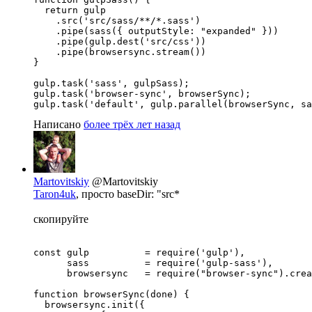
  return gulp

    .src('src/sass/**/*.sass')

    .pipe(sass({ outputStyle: "expanded" }))

    .pipe(gulp.dest('src/css'))

    .pipe(browsersync.stream()) 

}

gulp.task('sass', gulpSass);

gulp.task('browser-sync', browserSync);

gulp.task('default', gulp.parallel(browserSync, sa
Написано
более трёх лет назад
Martovitskiy
@Martovitskiy
Taron4uk
, просто baseDir: "src*
скопируйте
const gulp          = require('gulp'),

      sass          = require('gulp-sass'),

      browsersync   = require("browser-sync").crea
function browserSync(done) {

  browsersync.init({
