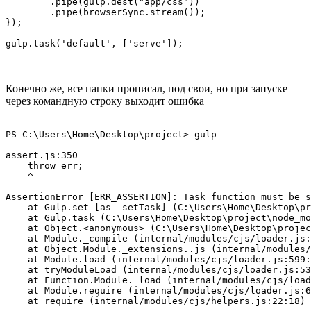
        .pipe(gulp.dest("app/css"))

        .pipe(browserSync.stream());

});

gulp.task('default', ['serve']);
Конечно же, все папки прописал, под свои, но при запуске
через командную строку выходит ошибка
PS C:\Users\Home\Desktop\project> gulp

assert.js:350

    throw err;

    ^

AssertionError [ERR_ASSERTION]: Task function must be s
    at Gulp.set [as _setTask] (C:\Users\Home\Desktop\pr
    at Gulp.task (C:\Users\Home\Desktop\project\node_mo
    at Object.<anonymous> (C:\Users\Home\Desktop\projec
    at Module._compile (internal/modules/cjs/loader.js:
    at Object.Module._extensions..js (internal/modules/
    at Module.load (internal/modules/cjs/loader.js:599:
    at tryModuleLoad (internal/modules/cjs/loader.js:53
    at Function.Module._load (internal/modules/cjs/load
    at Module.require (internal/modules/cjs/loader.js:6
    at require (internal/modules/cjs/helpers.js:22:18)