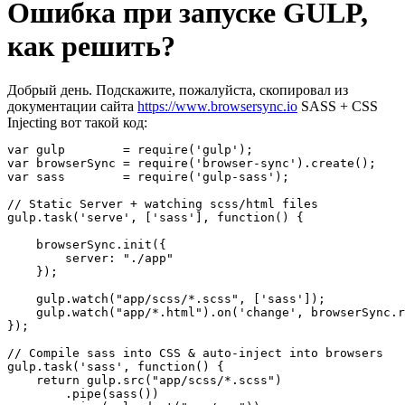
Ошибка при запуске GULP,
как решить?
Добрый день. Подскажите, пожалуйста, скопировал из
документации сайта
https://www.browsersync.io
SASS + CSS
Injecting вот такой код:
var gulp        = require('gulp');

var browserSync = require('browser-sync').create();

var sass        = require('gulp-sass');

// Static Server + watching scss/html files

gulp.task('serve', ['sass'], function() {

    browserSync.init({

        server: "./app"

    });

    gulp.watch("app/scss/*.scss", ['sass']);

    gulp.watch("app/*.html").on('change', browserSync.r
});

// Compile sass into CSS & auto-inject into browsers

gulp.task('sass', function() {

    return gulp.src("app/scss/*.scss")

        .pipe(sass())
