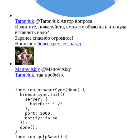
Taron4uk
@Taron4uk
Автор вопроса
Извините, пожалуйста, сможете объяснить что куда
вставлять надо?
Заранее спасибо огромное!
Написано
более трёх лет назад
Martovitskiy
@Martovitskiy
Taron4uk
, так пробуйте
function browserSync(done) {

  browsersync.init({

    server: {

      baseDir: "./"

    },

    port: 3000,

    notify: false 

  });

  done();

}

function gulpSass() {
