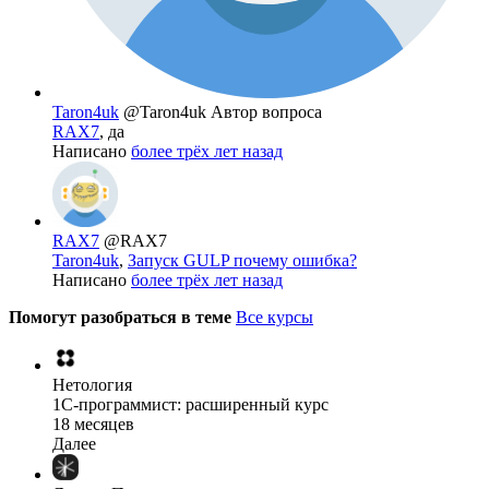
Taron4uk
@Taron4uk
Автор вопроса
RAX7
, да
Написано
более трёх лет назад
RAX7
@RAX7
Taron4uk
,
Запуск GULP почему ошибка?
Написано
более трёх лет назад
Помогут разобраться в теме
Все курсы
Нетология
1C-программист: расширенный курс
18 месяцев
Далее