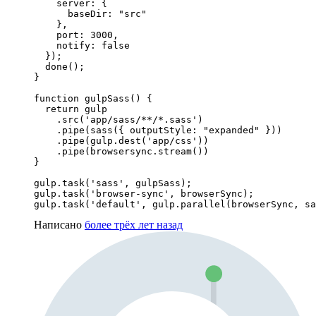
    server: {

      baseDir: "src"

    },

    port: 3000,

    notify: false

  });

  done();

}

function gulpSass() {

  return gulp

    .src('app/sass/**/*.sass')

    .pipe(sass({ outputStyle: "expanded" }))

    .pipe(gulp.dest('app/css'))

    .pipe(browsersync.stream())

}

gulp.task('sass', gulpSass);

gulp.task('browser-sync', browserSync);

gulp.task('default', gulp.parallel(browserSync, sa
Написано
более трёх лет назад