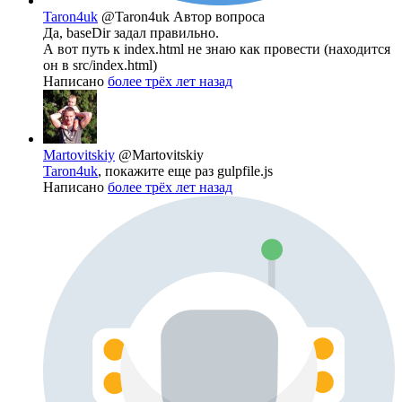
Taron4uk
@Taron4uk
Автор вопроса
Да, baseDir задал правильно.
А вот путь к index.html не знаю как провести (находится
он в src/index.html)
Написано
более трёх лет назад
Martovitskiy
@Martovitskiy
Taron4uk
, покажите еще раз gulpfile.js
Написано
более трёх лет назад