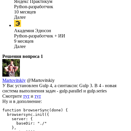
Яндекс Практикум
Python-разработчик
10 месяцев
Далее
Академия Эдюсон
Python-разработчик + ИИ
9 месяцев
Далее
Решения вопроса
1
Martovitskiy
@Martovitskiy
У Вас установлен Gulp 4, а синтаксис Gulp 3. В 4 - новая
система выполнения задач - gulp.parallel и gulp.series
Смотрите
тут
и
тут
Ну и в дополнение:
function browserSync(done) {

  browsersync.init({

    server: {

      baseDir: "./"

    },
