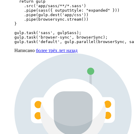
  return gulp

    .src('app/sass/**/*.sass')

    .pipe(sass({ outputStyle: "expanded" }))

    .pipe(gulp.dest('app/css'))

    .pipe(browsersync.stream()) 

}

gulp.task('sass', gulpSass);

gulp.task('browser-sync', browserSync);

gulp.task('default', gulp.parallel(browserSync, sa
Написано
более трёх лет назад