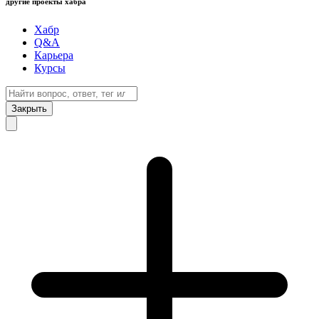
другие проекты хабра
Хабр
Q&A
Карьера
Курсы
Закрыть