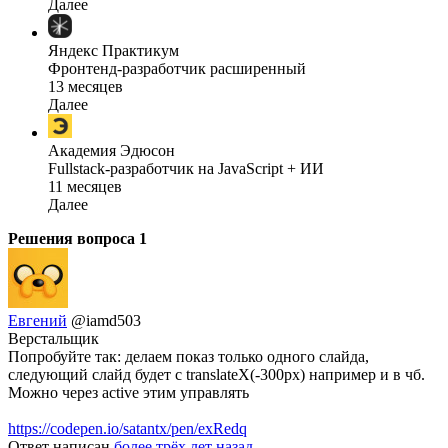
Далее
Яндекс Практикум
Фронтенд-разработчик расширенный
13 месяцев
Далее
Академия Эдюсон
Fullstack-разработчик на JavaScript + ИИ
11 месяцев
Далее
Решения вопроса
1
Евгений
@iamd503
Верстальщик
Попробуйте так: делаем показ только одного слайда,
следующий слайд будет с translateX(-300px) например и в чб.
Можно через active этим управлять
https://codepen.io/satantx/pen/exRedq
Ответ написан
более трёх лет назад