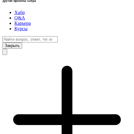
другие проекты хабра
Хабр
Q&A
Карьера
Курсы
Закрыть