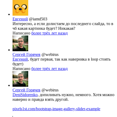
Евгений
@iamd503
Интересно, а если долистаем до последнего слайда, то в
чб какая картинка будет? Никакая?
Написано
более трёх лет назад
Сергей Горячев
@webirus
Евгений
, будет первая, так как наверняка в loop стоять
будет)
Написано
более трёх лет назад
Сергей Горячев
@webirus
DeniSidorenko
, допиливать нужно, немного. Хотя можно
наверно и правда взять другой.
pixels1st.com/bootstrap-image-gallery-slider-example