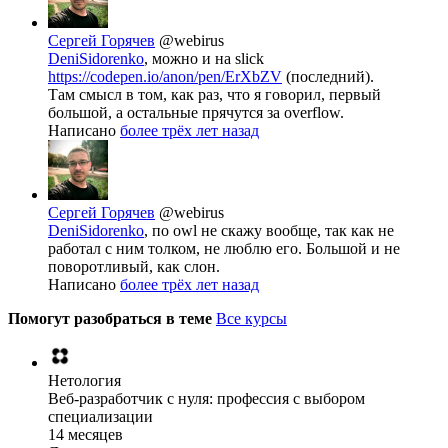
Сергей Горячев
@webirus
DeniSidorenko
, можно и на slick
https://codepen.io/anon/pen/ErXbZV
(последний).
Там смысл в том, как раз, что я говорил, первый
большой, а остальные прячутся за overflow.
Написано
более трёх лет назад
Сергей Горячев
@webirus
DeniSidorenko
, по owl не скажу вообще, так как не
работал с ним толком, не люблю его. Большой и не
поворотливый, как слон.
Написано
более трёх лет назад
Помогут разобраться в теме
Все курсы
Нетология
Веб-разработчик с нуля: профессия с выбором
специализации
14 месяцев