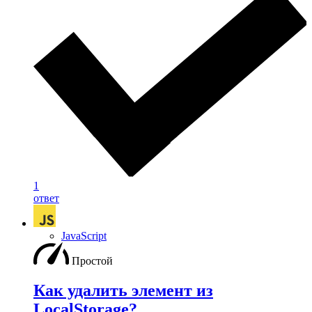
1
ответ
JavaScript
Простой
Как удалить элемент из
LocalStorage?