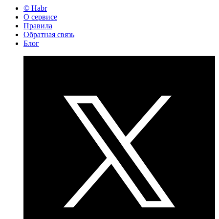
© Habr
О сервисе
Правила
Обратная связь
Блог