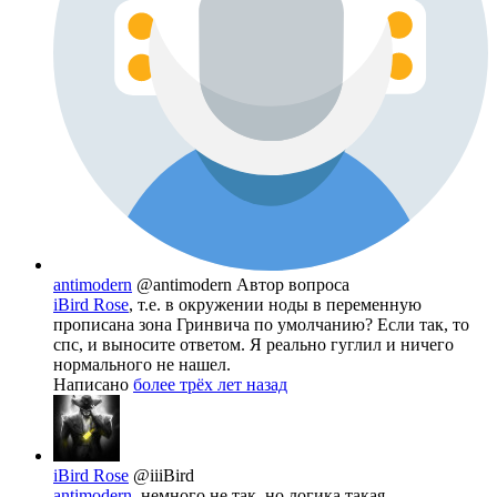
antimodern
@antimodern
Автор вопроса
iBird Rose
, т.е. в окружении ноды в переменную
прописана зона Гринвича по умолчанию? Если так, то
спс, и выносите ответом. Я реально гуглил и ничего
нормального не нашел.
Написано
более трёх лет назад
iBird Rose
@iiiBird
antimodern
, немного не так, но логика такая.