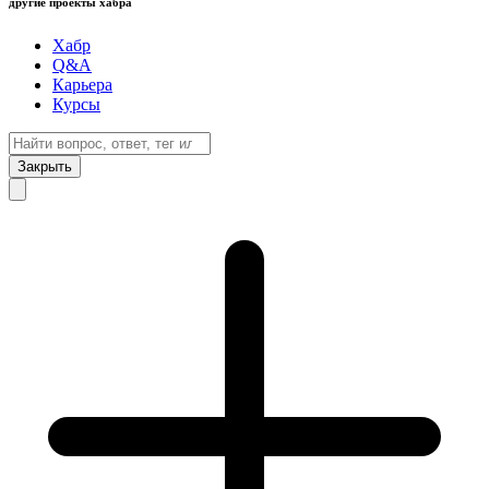
другие проекты хабра
Хабр
Q&A
Карьера
Курсы
Закрыть