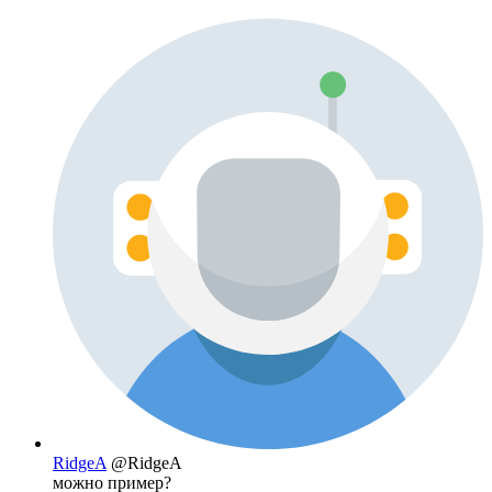
RidgeA
@RidgeA
можно пример?