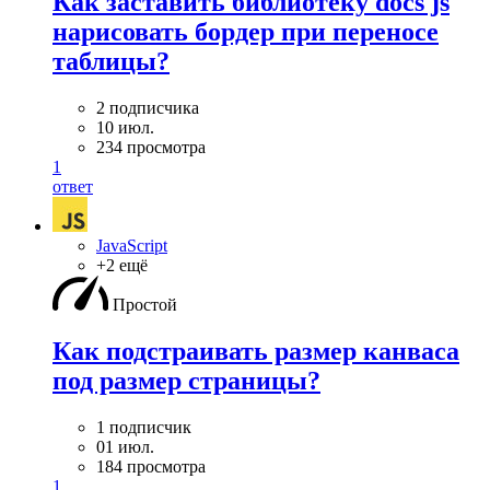
Как заставить библиотеку docs js
нарисовать бордер при переносе
таблицы?
2 подписчика
10 июл.
234 просмотра
1
ответ
JavaScript
+2 ещё
Простой
Как подстраивать размер канваса
под размер страницы?
1 подписчик
01 июл.
184 просмотра
1