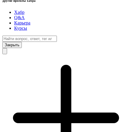
другие проекты хабра
Хабр
Q&A
Карьера
Курсы
Закрыть