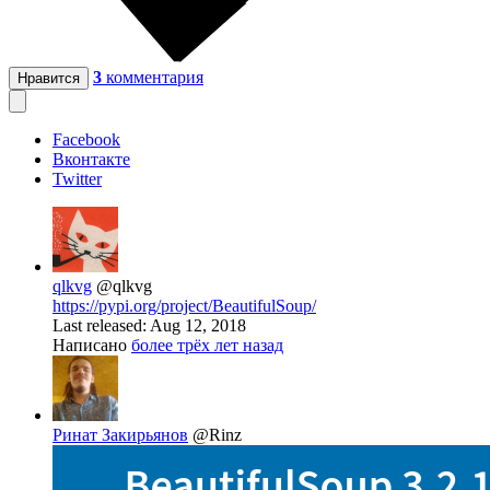
3
комментария
Нравится
Facebook
Вконтакте
Twitter
qlkvg
@qlkvg
https://pypi.org/project/BeautifulSoup/
Last released: Aug 12, 2018
Написано
более трёх лет назад
Ринат Закирьянов
@Rinz