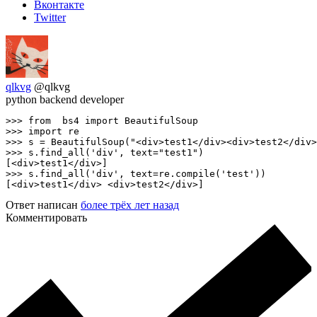
Вконтакте
Twitter
qlkvg
@qlkvg
python backend developer
>>> from  bs4 import BeautifulSoup

>>> import re

>>> s = BeautifulSoup("<div>test1</div><div>test2</div>
>>> s.find_all('div', text="test1")

[<div>test1</div>]

>>> s.find_all('div', text=re.compile('test'))

[<div>test1</div> <div>test2</div>]
Ответ написан
более трёх лет назад
Комментировать