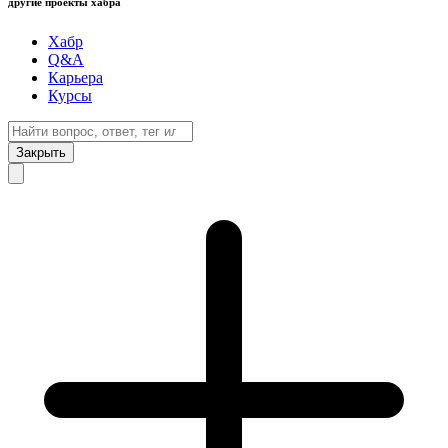
другие проекты хабра
Хабр
Q&A
Карьера
Курсы
Закрыть