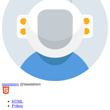
masmirnov
@masmirnov
HTML
Python