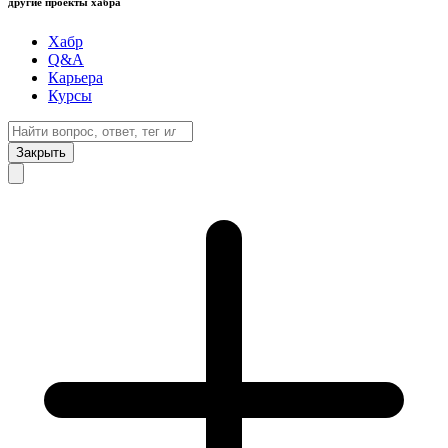
другие проекты хабра
Хабр
Q&A
Карьера
Курсы
Закрыть