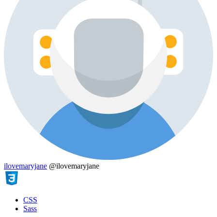
ilovemaryjane
@ilovemaryjane
CSS
Sass