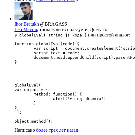
Ihor Bratukh
@BRAGA96
Leo Mavrin
, тогда если используете jQuery то
или простой аналог:
$.globalEval( string js кода )
function globalEval(code) {

	var script = document.createElement('script');

	script.text = code;

	document.head.appendChild(script).parentNode.removeChild(script);

}
globalEval(`

var object = {

	method: function() {

		alert('метод объекта')

	}

};

`);

object.method();
Написано
более трёх лет назад