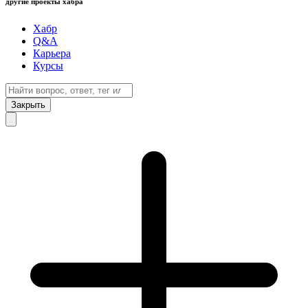
другие проекты хабра
Хабр
Q&A
Карьера
Курсы
Закрыть