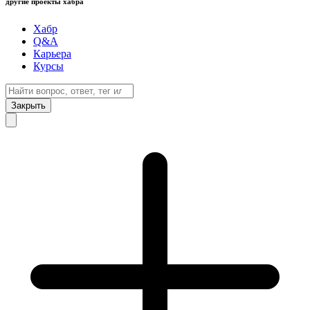
другие проекты хабра
Хабр
Q&A
Карьера
Курсы
Закрыть