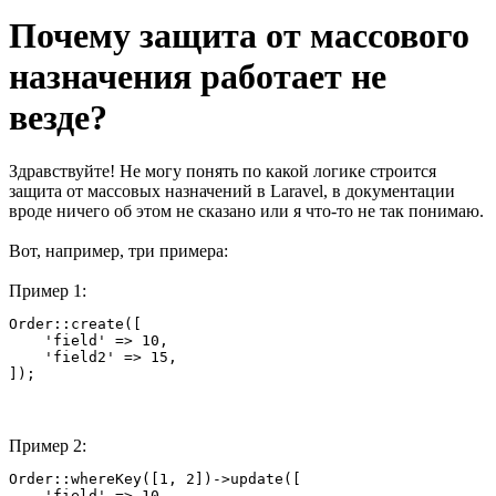
Почему защита от массового
назначения работает не
везде?
Здравствуйте! Не могу понять по какой логике строится
защита от массовых назначений в Laravel, в документации
вроде ничего об этом не сказано или я что-то не так понимаю.
Вот, например, три примера:
Пример 1:
Order::create([

    'field' => 10,

    'field2' => 15,

]);
Пример 2:
Order::whereKey([1, 2])->update([

    'field' => 10,
