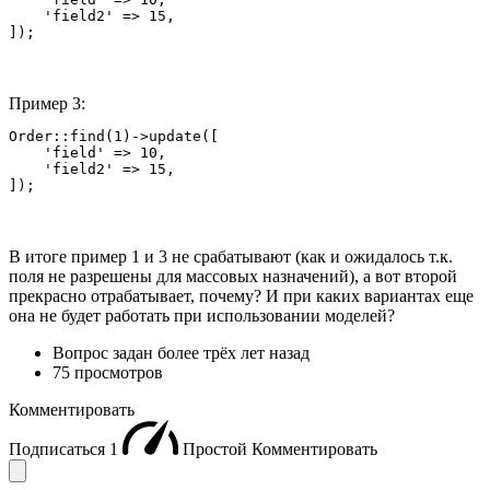
    'field2' => 15,

]);
Пример 3:
Order::find(1)->update([

    'field' => 10,

    'field2' => 15,

]);
В итоге пример 1 и 3 не срабатывают (как и ожидалось т.к.
поля не разрешены для массовых назначений), а вот второй
прекрасно отрабатывает, почему? И при каких вариантах еще
она не будет работать при использовании моделей?
Вопрос задан
более трёх лет назад
75 просмотров
Комментировать
Подписаться
1
Простой
Комментировать