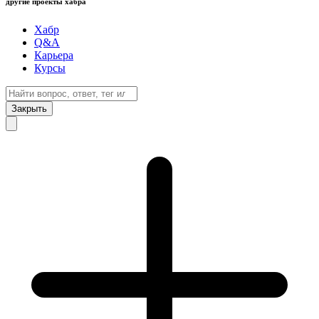
другие проекты хабра
Хабр
Q&A
Карьера
Курсы
Закрыть