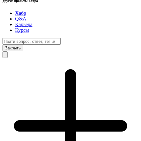
другие проекты хабра
Хабр
Q&A
Карьера
Курсы
Закрыть