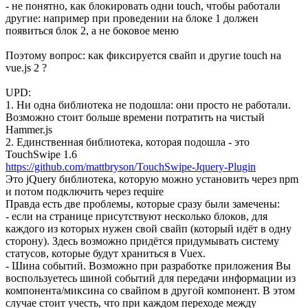
- не понятно, как блокировать одни touch, чтобы работали
другие: например при проведении на блоке 1 должен
появиться блок 2, а не боковое меню
Поэтому вопрос: как фиксируется свайп и другие touch на
vue.js 2 ?
UPD:
1. Ни одна библиотека не подошла: они просто не работали.
Возможно стоит больше времени потратить на чистый
Hammer.js
2. Единственная библиотека, которая подошла - это
TouchSwipe 1.6
https://github.com/mattbryson/TouchSwipe-Jquery-Plugin
Это jQuery библиотека, которую можно установить через npm
и потом подключить через require
Правда есть две проблемы, которые сразу были замечены:
- если на странице присутствуют несколько блоков, для
каждого из которых нужен свой свайп (который идёт в одну
сторону). Здесь возможно придётся придумывать систему
статусов, которые будут храниться в Vuex.
- Шина событий. Возможно при разработке приложения Вы
воспользуетесь шиной событий для передачи информации из
компонента/миксина со свайпом в другой компонент. В этом
случае стоит учесть, что при каждом переходе между