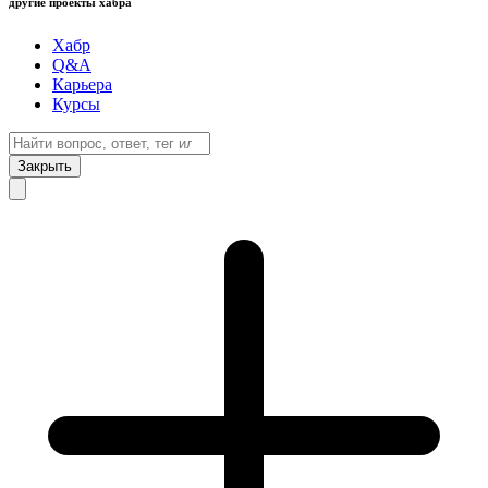
другие проекты хабра
Хабр
Q&A
Карьера
Курсы
Закрыть