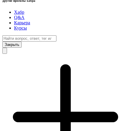
другие проекты хабра
Хабр
Q&A
Карьера
Курсы
Закрыть