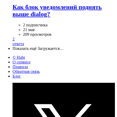
Как блок уведомлений поднять
выше dialog?
2 подписчика
21 мая
209 просмотров
2
ответа
Показать ещё
Загружается…
© Habr
О сервисе
Правила
Обратная связь
Блог