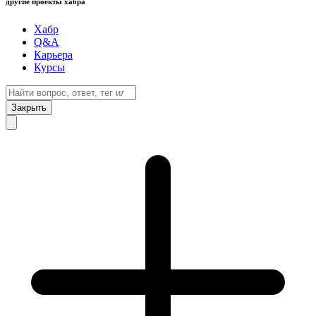
другие проекты хабра
Хабр
Q&A
Карьера
Курсы
Закрыть