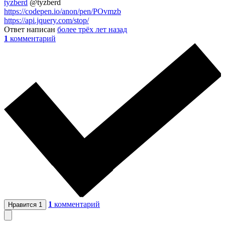
tyzberd
@tyzberd
https://codepen.io/anon/pen/POvmzb
https://api.jquery.com/stop/
Ответ написан
более трёх лет назад
1
комментарий
1
комментарий
Нравится
1