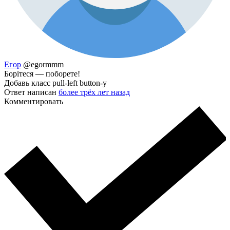
Егор
@egormmm
Борітеся — поборете!
Добавь класс pull-left button-у
Ответ написан
более трёх лет назад
Комментировать