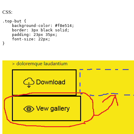
CSS:
.top-but {

    background-color: #f8e514;

    border: 3px black solid;

    padding: 23px 35px;

    font-size: 22px;

}