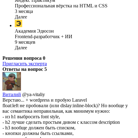
Яндекс Практикум
Профессиональная вёрстка на HTML и CSS
3 месяца
Далее
Академия Эдюсон
Frontend-разработчик + ИИ
9 месяцев
Далее
Решения вопроса
0
Пригласить эксперта
Ответы на вопрос
5
Виталий
@ya-vitaliy
Верстаю... + wordpress и пробую Laravel
float:left не пробовали (или dislay:inline-block)? Но вообще у
вас семантика неправильная, как минимум нужно:
- из h1 выбросить font style,
- h2 лучше сделать простым дивом с классом description
- h3 вообще должен быть списком,
- кнопки должны быть ссылками,