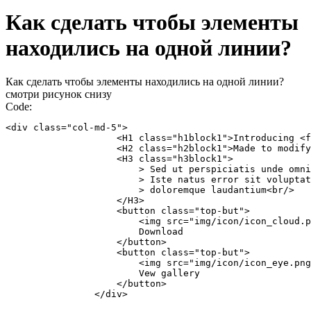
Как сделать чтобы элементы
находились на одной линии?
Как сделать чтобы элементы находились на одной линии?
смотри рисунок снизу
Code:
<div class="col-md-5">

                    <H1 class="h1block1">Introducing <f
                    <H2 class="h2block1">Made to modify
                    <H3 class="h3block1">

                        > Sed ut perspiciatis unde omni
                        > Iste natus error sit voluptat
                        > doloremque laudantium<br/>

                    </H3>

                    <button class="top-but">

                        <img src="img/icon/icon_cloud.p
                        Download

                    </button>

                    <button class="top-but">

                        <img src="img/icon/icon_eye.png
                        Vew gallery

                    </button>

                </div>