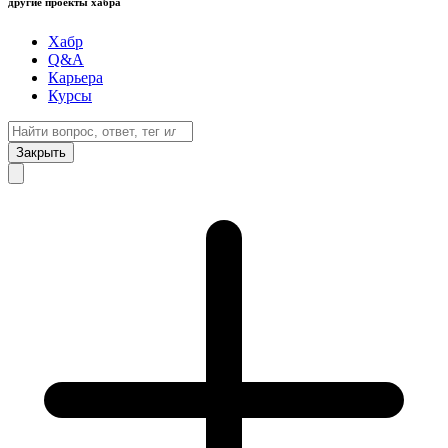
другие проекты хабра
Хабр
Q&A
Карьера
Курсы
Закрыть