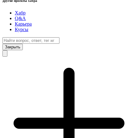
другие проекты хабра
Хабр
Q&A
Карьера
Курсы
Закрыть