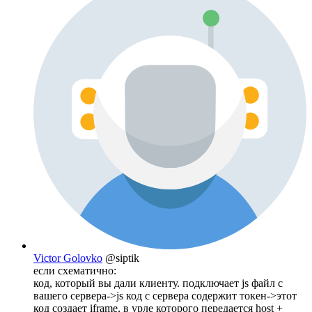
Victor Golovko
@siptik
если схематично:
код, который вы дали клиенту. подключает js файл с
вашего сервера->js код c сервера содержит токен->этот
код создает iframe, в урле которого передается host +