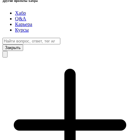
другие проекты хабра
Хабр
Q&A
Карьера
Курсы
Закрыть