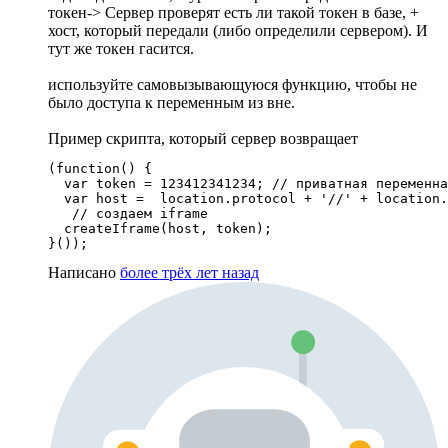
токен-> Сервер проверят есть ли такой токен в базе, +
хост, который передали (либо определили сервером). И
тут же токен гасится.
используйте самовызывающуюся функцию, чтобы не
было доступа к переменным из вне.
Пример скрипта, который сервер возвращает
(function() {

  var token = 123412341234; // приватная переменна
  var host =  location.protocol + '//' + location.
   // создаем iframe

  createIframe(host, token);

}());
Написано
более трёх лет назад