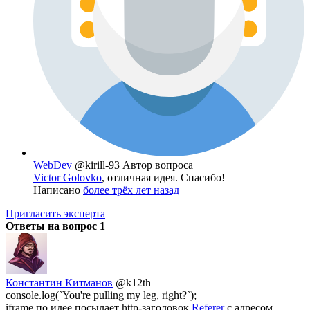
WebDev
@kirill-93
Автор вопроса
Victor Golovko
, отличная идея. Спасибо!
Написано
более трёх лет назад
Пригласить эксперта
Ответы на вопрос
1
Константин Китманов
@k12th
console.log(`You're pulling my leg, right?`);
iframe по идее посылает http-заголовок
Referer
с адресом