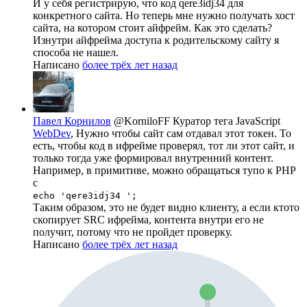
И у себя регистрирую, что код qere3idj34 для
конкретного сайта. Но теперь мне нужно получать хост
сайта, на котором стоит айфрейм. Как это сделать?
Изнутри айфрейма доступа к родительскому сайту я
способа не нашел.
Написано
более трёх лет назад
Павел Корнилов
@KorniloFF
Куратор тега JavaScript
WebDev
, Нужно чтобы сайт сам отдавал этот токен. То
есть, чтобы код в ифрейме проверял, тот ли этот сайт, и
только тогда уже формировал внутренний контент.
Например, в примитиве, можно обращаться тупо к PHP
с
echo 'qere3idj34 ';
Таким образом, это не будет видно клиенту, а если ктото
скопирует SRC ифрейма, контента внутри его не
получит, потому что не пройдет проверку.
Написано
более трёх лет назад