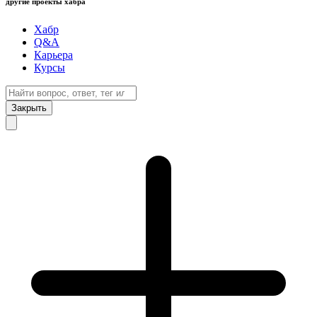
другие проекты хабра
Хабр
Q&A
Карьера
Курсы
Закрыть