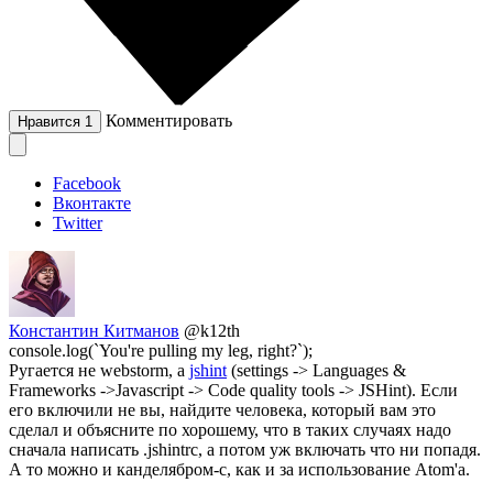
Комментировать
Нравится
1
Facebook
Вконтакте
Twitter
Константин Китманов
@k12th
console.log(`You're pulling my leg, right?`);
Ругается не webstorm, а
jshint
(settings -> Languages &
Frameworks ->Javascript -> Code quality tools -> JSHint). Если
его включили не вы, найдите человека, который вам это
сделал и объясните по хорошему, что в таких случаях надо
сначала написать .jshintrc, а потом уж включать что ни попадя.
А то можно и канделябром-с, как и за использование Atom'а.