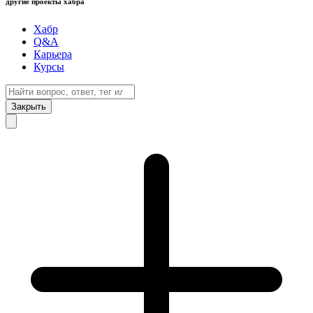
другие проекты хабра
Хабр
Q&A
Карьера
Курсы
Закрыть