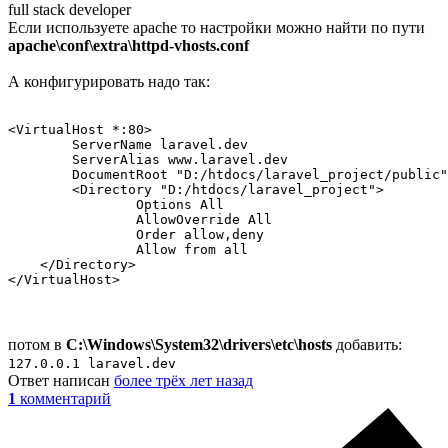
full stack developer
Если используете apache то настройки можно найти по пути
apache\conf\extra\httpd-vhosts.conf
А конфигурировать надо так:
<VirtualHost *:80>

	ServerName laravel.dev

	ServerAlias www.laravel.dev

	DocumentRoot "D:/htdocs/laravel_project/public"

	<Directory "D:/htdocs/laravel_project">

		Options All

		AllowOverride All

		Order allow,deny

		Allow from all

    </Directory>

</VirtualHost>
потом в
C:\Windows\System32\drivers\etc\hosts
добавить:
127.0.0.1 laravel.dev
Ответ написан
более трёх лет назад
1
комментарий