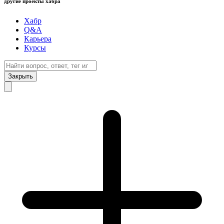
другие проекты хабра
Хабр
Q&A
Карьера
Курсы
Закрыть