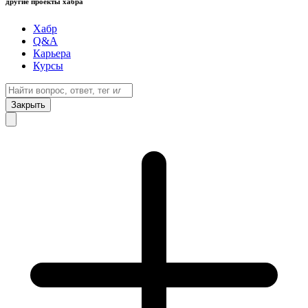
другие проекты хабра
Хабр
Q&A
Карьера
Курсы
Закрыть