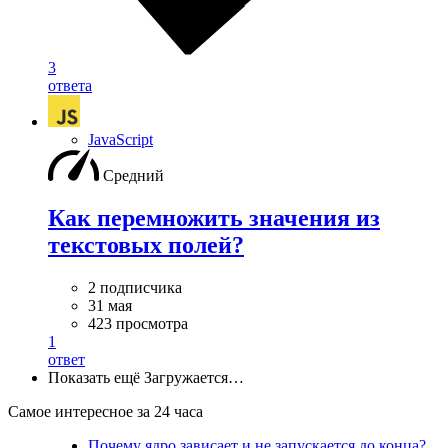
3
ответа
JavaScript
Средний
Как перемножить значения из
текстовых полей?
2 подписчика
31 мая
423 просмотра
1
ответ
Показать ещё
Загружается…
Самое интересное за 24 часа
Почему ядро зависает и не запускается до конца?