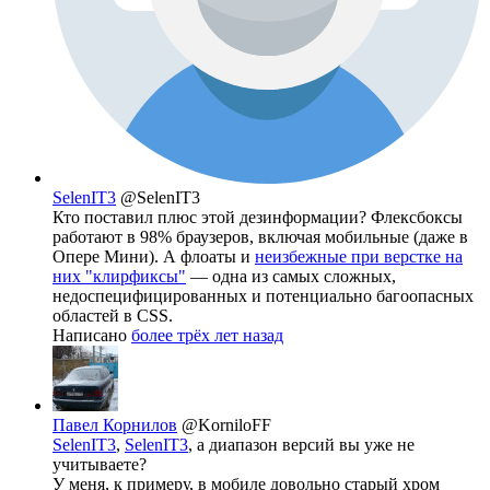
SelenIT3
@SelenIT3
Кто поставил плюс этой дезинформации? Флексбоксы
работают в 98% браузеров, включая мобильные (даже в
Опере Мини). А флоаты и
неизбежные при верстке на
них "клирфиксы"
— одна из самых сложных,
недоспецифицированных и потенциально багоопасных
областей в CSS.
Написано
более трёх лет назад
Павел Корнилов
@KorniloFF
SelenIT3
,
SelenIT3
, а диапазон версий вы уже не
учитываете?
У меня, к примеру, в мобиле довольно старый хром