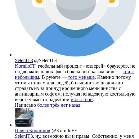
SelenIT3
@SelenIT3
KorniloFF
, глобальный процент «юзверей» браузеров, не
поддерживающих флексбоксы ни в каком виде —
три с
небольшим
. В рунете —
того меньше
. Именно потому,
что мы пишем для людей, большинство не должно
страдать из-за причуд крошечного меньшинства с
антикварным софтом, получая ненадежную костыльную
верстку вместо надежной
и быстрой
.
Написано
более трёх лет назад
Павел Корнилов
@KorniloFF
SelenIT3
, ну, возможно вы и правы. Собственно, у меня