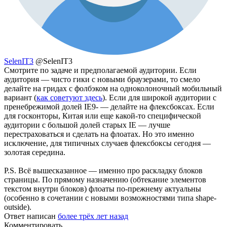
SelenIT3
@SelenIT3
Смотрите по задаче и предполагаемой аудитории. Если
аудитория — чисто гики с новыми браузерами, то смело
делайте на гридах с фолбэком на одноколоночный мобильный
вариант (
как советуют здесь
). Если для широкой аудитории с
пренебрежимой долей IE9- — делайте на флексбоксах. Если
для госконторы, Китая или еще какой-то специфической
аудитории с большой долей старых IE — лучше
перестраховаться и сделать на флоатах. Но это именно
исключение, для типичных случаев флексбоксы сегодня —
золотая середина.
P.S. Всё вышесказанное — именно про раскладку блоков
страницы. По прямому назначению (обтекание элементов
текстом внутри блоков) флоаты по-прежнему актуальны
(особенно в сочетании с новыми возможностями типа shape-
outside).
Ответ написан
более трёх лет назад
Комментировать