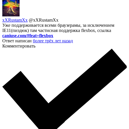
xXRustamXx
@xXRustamXx
Уже поддерживается всеми браузерамы, за исключением
IE11(пиздюк) там частисная поддержка flexbox, ссылка
caniuse.com/#feat=flexbox
Ответ написан
более трёх лет назад
Комментировать