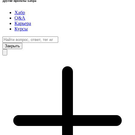
другие проекты хабра
Хабр
Q&A
Карьера
Курсы
Закрыть