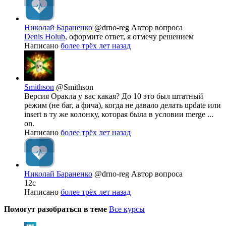
Николай Бараненко
@drno-reg
Автор вопроса
Denis Holub
, оформите ответ, я отмечу решением
Написано
более трёх лет назад
Smithson
@Smithson
Версия Оракла у вас какая? До 10 это был штатный
режим (не баг, а фича), когда не давало делать update или
insert в ту же колонку, которая была в условии merge ...
on.
Написано
более трёх лет назад
Николай Бараненко
@drno-reg
Автор вопроса
12с
Написано
более трёх лет назад
Помогут разобраться в теме
Все курсы