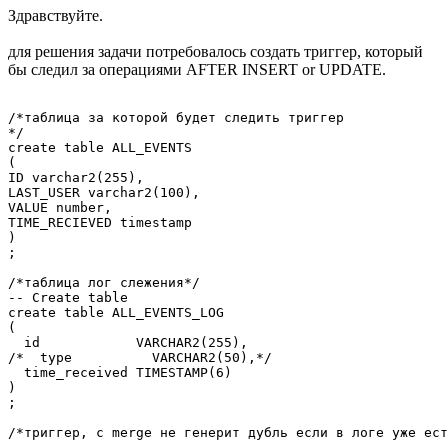
Здравствуйте.
для решения задачи потребовалось создать триггер, который
бы следил за операциями AFTER INSERT or UPDATE.
/*таблица за которой будет следить триггер

*/

create table ALL_EVENTS

(

ID varchar2(255),

LAST_USER varchar2(100),

VALUE number,

TIME_RECIEVED timestamp

)

;

/*таблица лог слежения*/

-- Create table

create table ALL_EVENTS_LOG

(

  id            VARCHAR2(255),

/*  type          VARCHAR2(50),*/

  time_received TIMESTAMP(6)

)

;

/*триггер, c merge не генерит дубль если в логе уже ест