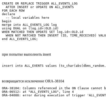
CREATE OR REPLACE TRIGGER ALL_EVENTS_LOG

  AFTER INSERT or UPDATE ON ALL_EVENTS

FOR EACH ROW

declare

  -- local variables here

begin

merge into ALL_EVENTS_LOG log

using DUAL on (log.id=:OLD.id)

WHEN MATCHED THEN UPDATE SET log.id=:OLD.id

  WHEN NOT MATCHED THEN INSERT (ID, TIME_RECEIVED) VALU
end ALL_EVENTS_LOG;
при попытке выполнить insert
insert into ALL_EVENTS values (to_char(abs(dbms_random.
возвращается исключение ORA-38104
ORA-38104: Columns referenced in the ON Clause cannot b
ORA-06512: at "ALL_EVENTS_LOG", line 4

ORA-04088: error during execution of trigger 'ALL_EVENT