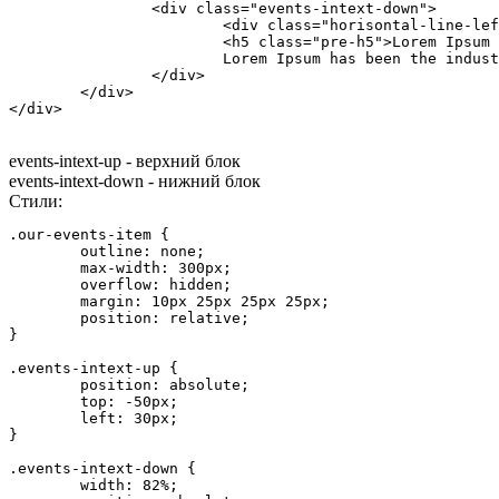
		<div class="events-intext-down">

			<div class="horisontal-line-left"></div>

			<h5 class="pre-h5">Lorem Ipsum is simply dummy text printing and typesetting industry.

			Lorem Ipsum has been the industry's </h5>

		</div>

	</div>

</div>
events-intext-up - верхний блок
events-intext-down - нижний блок
Стили:
.our-events-item {

	outline: none;

	max-width: 300px;

	overflow: hidden;

	margin: 10px 25px 25px 25px;

	position: relative;

}

.events-intext-up {

	position: absolute;

	top: -50px;

	left: 30px;

}

.events-intext-down {

	width: 82%;
