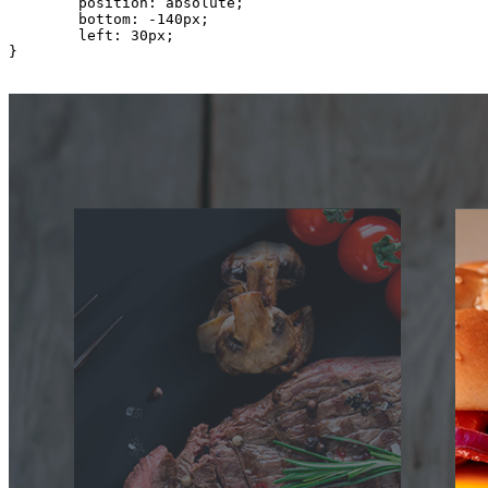
	position: absolute;

	bottom: -140px;

	left: 30px;

}