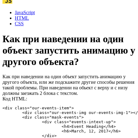
JavaScript
HTML
CSS
Как при наведении на один
объект запустить анимацию у
другого объекта?
Как при наведении на один объект запустить анимацию у
другого объекта, или же подскажите другие способы решения
такой проблемы. При наведении на обьект с верху и с низу
должны заезжать 2 блока с текстом.
Код HTML:
<div class="our-events-item">

	<div class="our-events-img our-events-img-1"></div>

	<div class="mask-events">

		<div class="events-intext-up">

			<h4>Event Heading</h4>

			<h6>March, 12, 2017</h6>

		</div>
