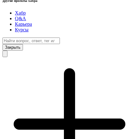
другие проекты хабра
Хабр
Q&A
Карьера
Курсы
Закрыть