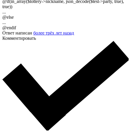
@if(in_array($lottery->nickname, json_decode($test->party, true),
true))
...
@else
...
@endif
Ответ написан
более трёх лет назад
Комментировать