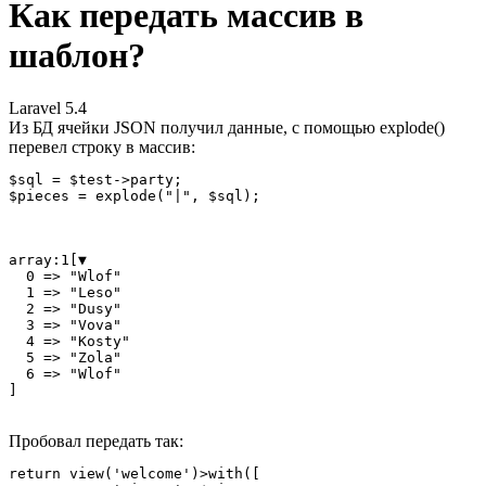
Как передать массив в
шаблон?
Laravel 5.4
Из БД ячейки JSON получил данные, с помощью explode()
перевел строку в массив:
$sql = $test->party;

$pieces = explode("|", $sql);
array:1[▼

  0 => "Wlof"

  1 => "Leso"

  2 => "Dusy"

  3 => "Vova"

  4 => "Kosty"

  5 => "Zola"

  6 => "Wlof"

]
Пробовал передать так:
return view('welcome')>with([
