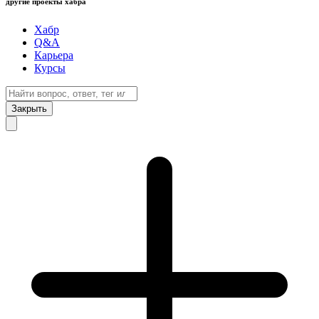
другие проекты хабра
Хабр
Q&A
Карьера
Курсы
Закрыть