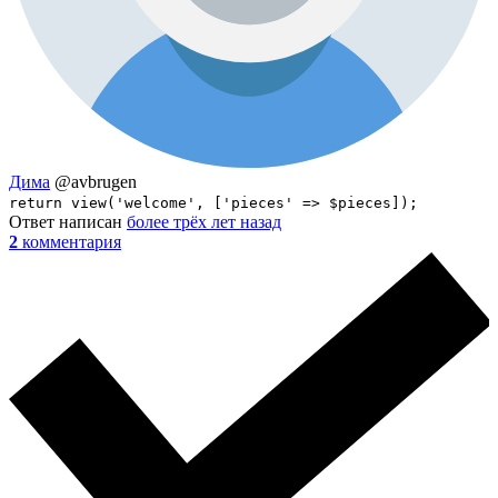
Дима
@avbrugen
return view('welcome', ['pieces' => $pieces]);
Ответ написан
более трёх лет назад
2
комментария