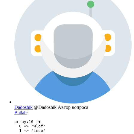
Dadoshik
@Dadoshik
Автор вопроса
Batlab
:
array:10 [▼

  0 => "Wlof"

  1 => "Leso"
