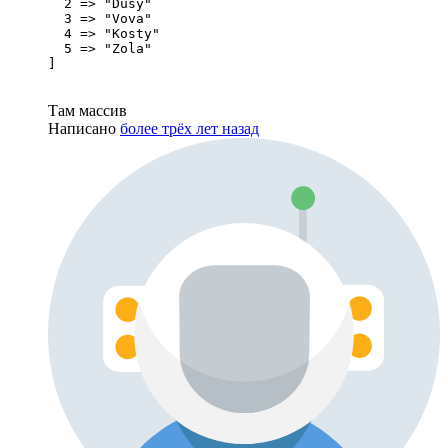
  2 => "Dusy"

  3 => "Vova"

  4 => "Kosty"

  5 => "Zola"

]
Там массив
Написано
более трёх лет назад