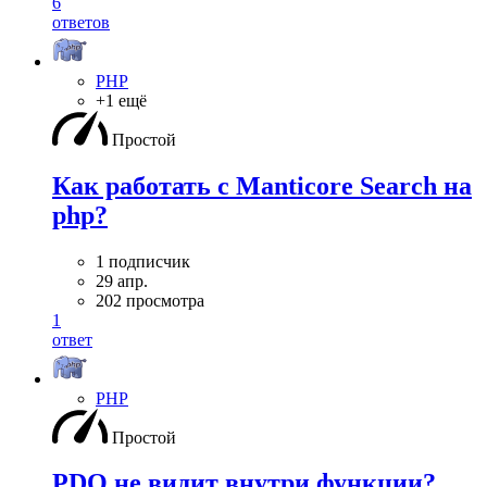
6
ответов
PHP
+1 ещё
Простой
Как работать с Manticore Search на
php?
1 подписчик
29 апр.
202 просмотра
1
ответ
PHP
Простой
PDO не видит внутри функции?