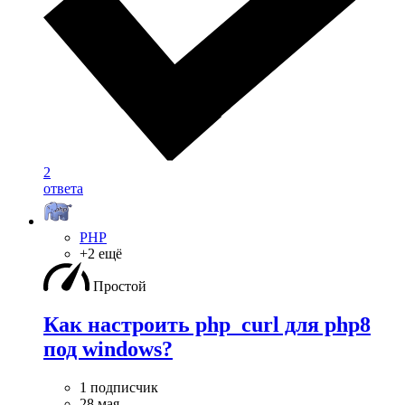
2
ответа
PHP
+2 ещё
Простой
Как настроить php_curl для php8
под windows?
1 подписчик
28 мая