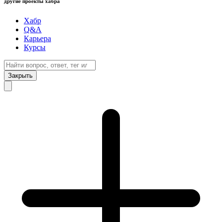
другие проекты хабра
Хабр
Q&A
Карьера
Курсы
Закрыть