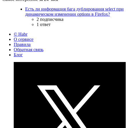
Есть ли информация бага дублирования select при
динамическом изменении options в Firefox?
2 подписчика
1 ответ
© Habr
О сервисе
Правила
Обратная связь
Блог