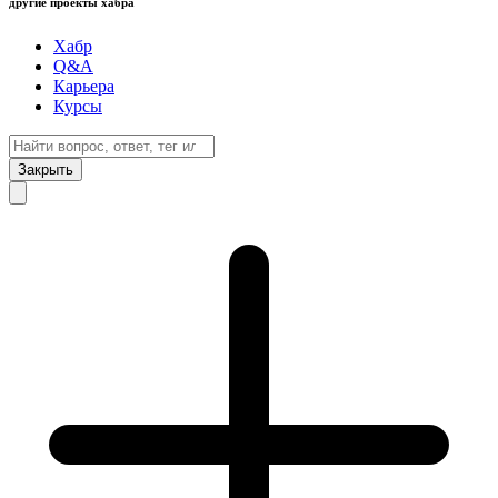
другие проекты хабра
Хабр
Q&A
Карьера
Курсы
Закрыть