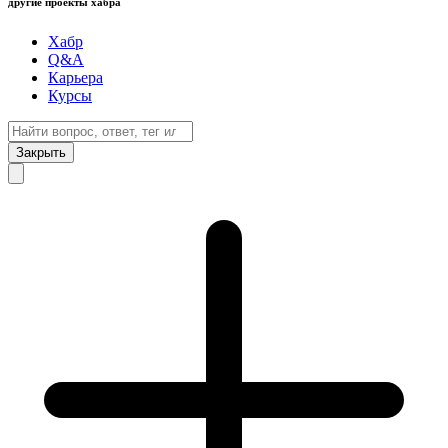
другие проекты хабра
Хабр
Q&A
Карьера
Курсы
Закрыть