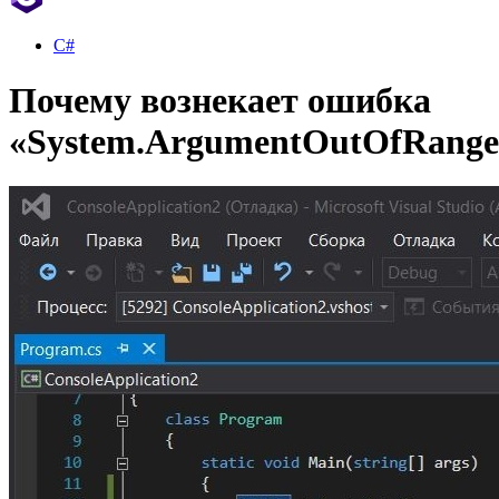
C#
Почему вознекает ошибка
«System.ArgumentOutOfRange