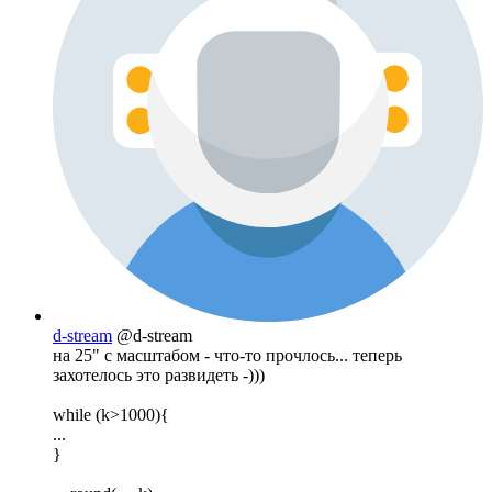
d-stream
@d-stream
на 25" с масштабом - что-то прочлось... теперь
захотелось это развидеть -)))
while (k>1000){
...
}