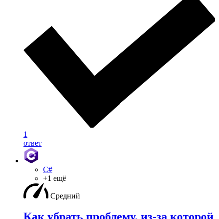
1
ответ
C#
+1 ещё
Средний
Как убрать проблему, из-за которой